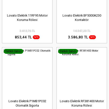
Lovato Elektrik 11RF95 Motor
Lovato Elektrik BF5000A230
Koruma Rölesi
Kontaktör
3.413,76 TL
14.347,20 TL
853,44 TL
3.586,80 TL
%75
%75
Yetkili Satıcı
Yetkili Satıcı
Lovato Elektrik P1MB1PC02
Lovato Elektrik RF381400 Motor
Otomatik Sigorta
Koruma Rölesi