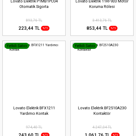
Lovato Elektrik P1MB1PC04
Lovato Elektrik 11RF933 Motor
Otomatik Sigorta
Koruma Rölesi
893,76 TL
3.413,76 TL
223,44 TL
853,44 TL
%75
%75
Yetkili Satıcı
Yetkili Satıcı
Lovato Elektrik BFX1211
Lovato Elektrik BF2510A230
Yardımcı Kontak
Kontaktör
974,40 TL
4.247,04 TL
243,60 TL
1.061,76 TL
%75
%75