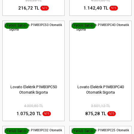
866,88 TL
4.569,60 TL
216,72 TL
1.142,40 TL
%75
%75
Yetkili Satıcı
Yetkili Satıcı
Lovato Elektrik P1MB3PC50
Lovato Elektrik P1MB3PC40
Otomatik Sigorta
Otomatik Sigorta
4.300,80 TL
3.501,12 TL
1.075,20 TL
875,28 TL
%75
%75
Yetkili Satıcı
Yetkili Satıcı