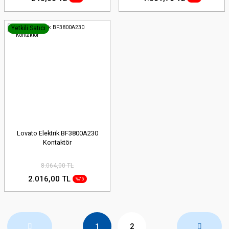
Yetkili Satıcı
Lovato Elektrik BF3800A230
Kontaktör
8.064,00 TL
2.016,00 TL
%75
1
2