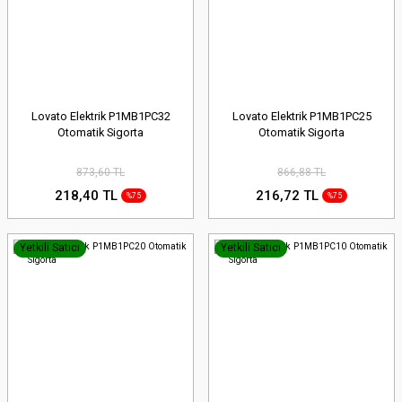
Lovato Elektrik P1MB1PC32
Lovato Elektrik P1MB1PC25
Otomatik Sigorta
Otomatik Sigorta
873,60 TL
866,88 TL
218,40 TL
216,72 TL
%75
%75
Yetkili Satıcı
Yetkili Satıcı