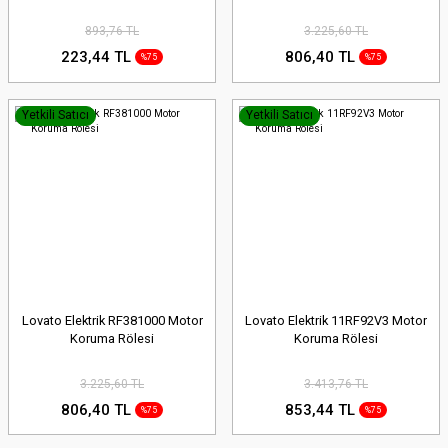
893,76 TL
3.225,60 TL
223,44 TL
806,40 TL
%75
%75
Yetkili Satıcı
Yetkili Satıcı
Lovato Elektrik RF381000 Motor
Lovato Elektrik 11RF92V3 Motor
Koruma Rölesi
Koruma Rölesi
3.225,60 TL
3.413,76 TL
806,40 TL
853,44 TL
%75
%75