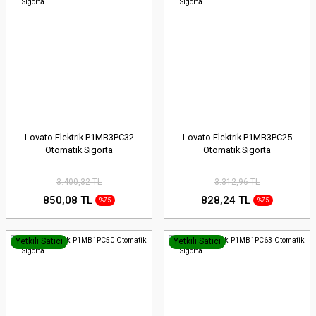
Lovato Elektrik P1MB3PC32
Lovato Elektrik P1MB3PC25
Otomatik Sigorta
Otomatik Sigorta
3.400,32 TL
3.312,96 TL
850,08 TL
828,24 TL
%75
%75
Yetkili Satıcı
Yetkili Satıcı