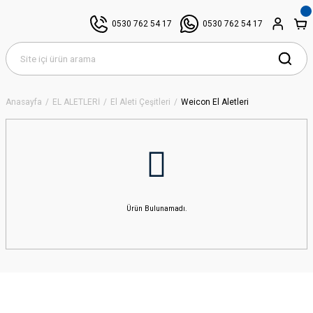
0530 762 54 17
0530 762 54 17
Anasayfa
EL ALETLERİ
El Aleti Çeşitleri
Weicon El Aletleri
Ürün Bulunamadı.