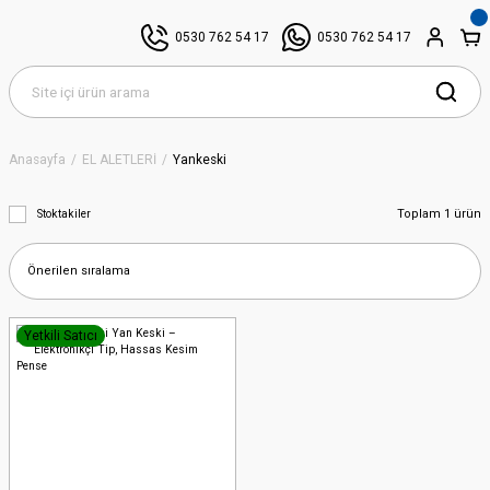
0530 762 54 17
0530 762 54 17
Anasayfa
EL ALETLERİ
Yankeski
Toplam 1 ürün
Stoktakiler
Yetkili Satıcı