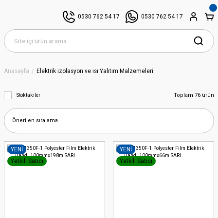
0530 762 54 17
0530 762 54 17
Anasayfa
Elektrik izolasyon ve ısı Yalıtım Malzemeleri
Toplam 76 ürün
Stoktakiler
YENİ
YENİ
Yetkili Satıcı
Yetkili Satıcı