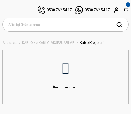
0530 762 54 17
0530 762 54 17
Anasayfa
KABLO ve KABLO AKSESUARLARI
Kablo Kroşeleri
Ürün Bulunamadı.