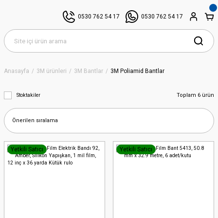
0530 762 54 17
0530 762 54 17
Anasayfa
3M ürünleri
3M Bantlar
3M Poliamid Bantlar
Toplam 6 ürün
Stoktakiler
Yetkili Satıcı
Yetkili Satıcı