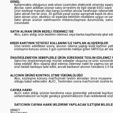
GENEL:
Kullanmakta olduğunuz web sitesi üzerinden elektronik ortamda sipariş 
Alıcılar, satın aldıkları ürünün satış ve teslimi ile ilgili olarak 6502 
Ürün sevkiyat masrafı olan kargo ücretleri alıcılar tarafından ödenecekti
Satın alınan her bir ürün, 30 günlük yasal süreyi aşmamak kaydı ile alıcı
Satın alınan ürün, eksiksiz ve siparişte belirtilen niteliklere uygun ve v
Satın alınan ürünün satılmasının imkansızlaşması durumunda, satıcı 
zorundadır.
SATIN ALINAN ÜRÜN BEDELİ ÖDENMEZ İSE:
Alıcı, satın aldığı ürün bedelini ödemez veya banka kayıtlarında iptal e
KREDİ KARTININ YETKİSİZ KULLANIMI İLE YAPILAN ALIŞVERİŞLER:
Ürün teslim edildikten sonra, alıcının ödeme yaptığı kredi kartının yetk
sözleşme konusu ürünü 3 gün içerisinde nakliye gideri SATICI’ya ait ol
ÖNGÖRÜLEMEYEN SEBEPLERLE ÜRÜN SÜRESİNDE TESLİM EDİLEMEZ İ
Satıcı’nın öngöremeyeceği mücbir sebepler oluşursa ve ürün süresinde tes
talep edebilir. Alıcı siparişi iptal ederse; ödemeyi nakit ile yapmış ise
ürün bedeli bankaya iade edilir, ancak bankanın alıcının hesabına 2-3 ha
ALICININ ÜRÜNÜ KONTROL ETME YÜKÜMLÜLÜĞÜ:
Alıcı, sözleşme konusu mal/hizmeti teslim almadan önce muayene edece
olduğu kabul edilecektir. ALICI , Teslimden sonra mal/hizmeti özenle ko
CAYMA HAKKI:
ALICI; satın aldığı ürünün kendisine veya gösterdiği adresteki kişi/kuru
üstlenmeksizin ve hiçbir gerekçe göstermeksizin malı reddederek sözl
SATICININ CAYMA HAKKI BİLDİRİMİ YAPILACAK İLETİŞİM BİLGİLER
ŞİRKET