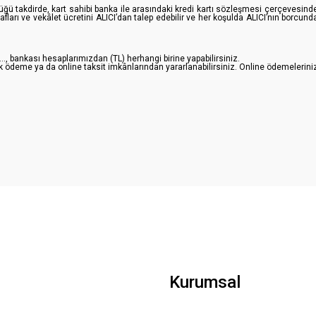
tüğü takdirde, kart sahibi banka ile arasındaki kredi kartı sözleşmesi çerçevesin
afları ve vekâlet ücretini ALICI’dan talep edebilir ve her koşulda ALICI’nın borcu
......, bankası hesaplarımızdan (TL) herhangi birine yapabilirsiniz.
e tek ödeme ya da online taksit imkânlarından yararlanabilirsiniz. Online ödemelerin
Kurumsal