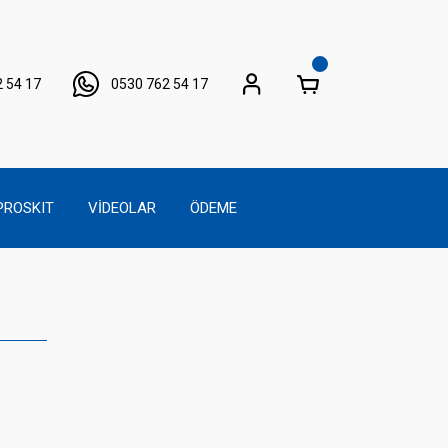
 54 17
0530 762 54 17
PROSKIT
VİDEOLAR
ÖDEME