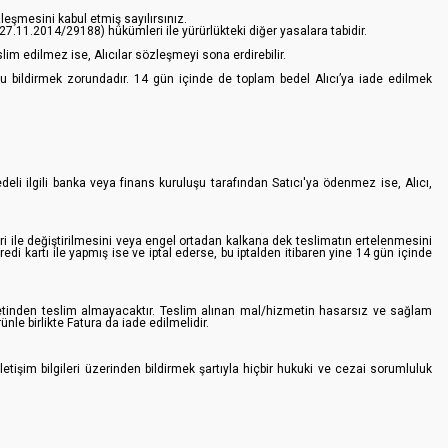
eşmesini kabul etmiş sayılırsınız.
:27.11.2014/29188) hükümleri ile yürürlükteki diğer yasalara tabidir.
lim edilmez ise, Alıcılar sözleşmeyi sona erdirebilir.
u bildirmek zorundadır. 14 gün içinde de toplam bedel Alıcı’ya iade edilmek
bedeli ilgili banka veya finans kuruluşu tarafından Satıcı'ya ödenmez ise, Alıcı,
eri ile değiştirilmesini veya engel ortadan kalkana dek teslimatın ertelenmesini
redi kartı ile yapmış ise ve iptal ederse, bu iptalden itibaren yine 14 gün içinde
rketinden teslim almayacaktır. Teslim alınan mal/hizmetin hasarsız ve sağlam
e birlikte Fatura da iade edilmelidir.
letişim bilgileri üzerinden bildirmek şartıyla hiçbir hukuki ve cezai sorumluluk