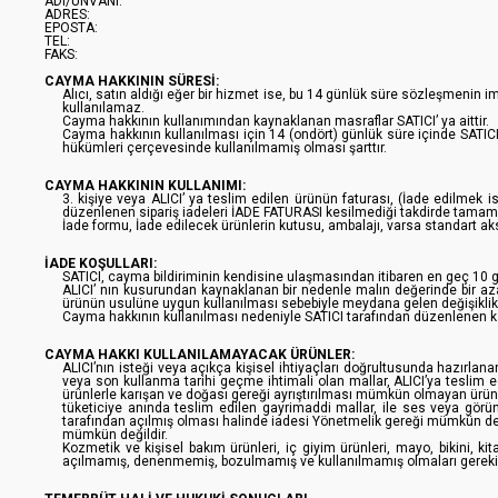
ADI/UNVANI:
ADRES:
EPOSTA:
TEL:
FAKS:
CAYMA HAKKININ SÜRESİ:
Alıcı, satın aldığı eğer bir hizmet ise, bu 14 günlük süre sözleşmenin
kullanılamaz.
Cayma hakkının kullanımından kaynaklanan masraflar SATICI’ ya aittir.
Cayma hakkının kullanılması için 14 (ondört) günlük süre içinde SATIC
hükümleri çerçevesinde kullanılmamış olması şarttır.
CAYMA HAKKININ KULLANIMI:
3. kişiye veya ALICI’ ya teslim edilen ürünün faturası, (İade edilmek
düzenlenen sipariş iadeleri İADE FATURASI kesilmediği takdirde tamam
İade formu, İade edilecek ürünlerin kutusu, ambalajı, varsa standart aks
İADE KOŞULLARI:
SATICI, cayma bildiriminin kendisine ulaşmasından itibaren en geç 10 gü
ALICI’ nın kusurundan kaynaklanan bir nedenle malın değerinde bir az
ürünün usulüne uygun kullanılması sebebiyle meydana gelen değişiklik
Cayma hakkının kullanılması nedeniyle SATICI tarafından düzenlenen kam
CAYMA HAKKI KULLANILAMAYACAK ÜRÜNLER:
ALICI’nın isteği veya açıkça kişisel ihtiyaçları doğrultusunda hazırlan
veya son kullanma tarihi geçme ihtimali olan mallar, ALICI’ya teslim 
ürünlerle karışan ve doğası gereği ayrıştırılması mümkün olmayan ürünle
tüketiciye anında teslim edilen gayrimaddi mallar, ile ses veya görüntü
tarafından açılmış olması halinde iadesi Yönetmelik gereği mümkün değ
mümkün değildir.
Kozmetik ve kişisel bakım ürünleri, iç giyim ürünleri, mayo, bikini, kit
açılmamış, denenmemiş, bozulmamış ve kullanılmamış olmaları gereki