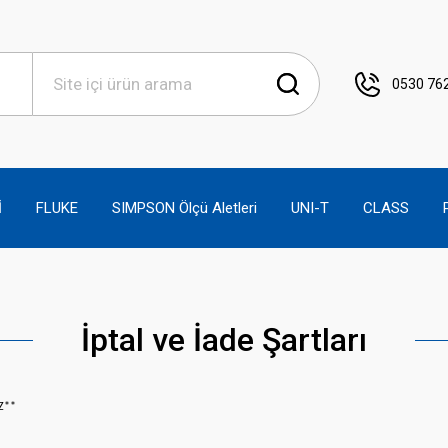
0530 762
İ
FLUKE
SIMPSON Ölçü Aletleri
UNI-T
CLASS
İptal ve İade Şartları
Z**