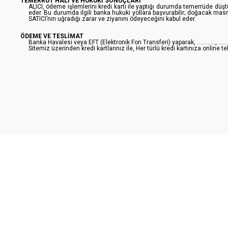
TEMERRÜT HALİ VE HUKUKİ SONUÇLARI
ALICI, ödeme işlemlerini kredi kartı ile yaptığı durumda temerrüde düş
eder. Bu durumda ilgili banka hukuki yollara başvurabilir; doğacak masr
SATICI’nın uğradığı zarar ve ziyanını ödeyeceğini kabul eder.
ÖDEME VE TESLİMAT
Banka Havalesi veya EFT (Elektronik Fon Transferi) yaparak, ............, ...
Sitemiz üzerinden kredi kartlarınız ile, Her türlü kredi kartınıza onlin