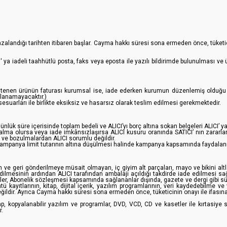
 imzalandığı tarihten itibaren başlar. Cayma hakkı süresi sona ermeden önce, tüke
I' ya iadeli taahhütlü posta, faks veya eposta ile yazılı bildirimde bulunulmas
 istenen ürünün faturası kurumsal ise, iade ederken kurumun düzenlemiş olduğu i
lanamayacaktır.)
esuarları ile birlikte eksiksiz ve hasarsız olarak teslim edilmesi gerekmektedir.
nlük süre içerisinde toplam bedeli ve ALICI’yı borç altına sokan belgeleri ALICI’
alma olursa veya iade imkânsızlaşırsa ALICI kusuru oranında SATICI’ nın zarar
 ve bozulmalardan ALICI sorumlu değildir.
panya limit tutarının altına düşülmesi halinde kampanya kapsamında faydalanılan 
an ve geri gönderilmeye müsait olmayan, iç giyim alt parçaları, mayo ve bikini alt
edilmesinin ardından ALICI tarafından ambalajı açıldığı takdirde iade edilmesi s
r, Abonelik sözleşmesi kapsamında sağlananlar dışında, gazete ve dergi gibi sürel
 kayıtlarının, kitap, dijital içerik, yazılım programlarının, veri kaydedebilme v
ildir. Ayrıca Cayma hakkı süresi sona ermeden önce, tüketicinin onayı ile ifasın
ap, kopyalanabilir yazılım ve programlar, DVD, VCD, CD ve kasetler ile kırtasiye s
r.