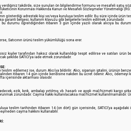
verdiğiniz takdirde, size sunulan ön bilgilendirme formunu ve mesafeli satış sözl
sayılı Tüketicinin Korunması Hakkında Kanun ve Mesafeli Sözleşmeler Yönetmeliği (RG
r.
nın gösterdiği adresteki kişi ve/veya kuruluşa teslim edilir. Bu süre içinde ürün tes
arsa garanti belgesi, kullanım klavuzu gibi belgelerle teslim edilmek zorundadır.
bu durumu öğrendiğinden itibaren 3 gün içinde yazılı olarak alıcıya bu durum
derse, Satıcının ürünü teslim yükümlülüğü sona erer.
isiz kişiler tarafından haksız olarak kullanıldığı tespit edilirse ve satılan ürün 
acak şekilde SATICI’ya iade etmek zorundadır.
SE:
lim edilemez ise, durum Alıcı’ya bildirilir. Alıcı, siparişin iptalini, ürünün benz
 iptalinden itibaren 14 gün içinde kendisine nakden bu ücret ödenir. Alıcı, ödemeyi k
fta içerisinde aktarması olasıdır.
k; ezik, kırık, ambalajı yırtılmış vb. hasarlı ve ayıplı mal/hizmeti kargo şi
runmak zorundadır. Cayma hakkı kullanılacaksa mal/hizmet kullanılmamalıdır. Ürünl
luşa teslim tarihinden itibaren 14 (on dört) gün içerisinde, SATICI’ya aşağıdaki i
eşmeden cayma hakkını kullanabilir.
İ: