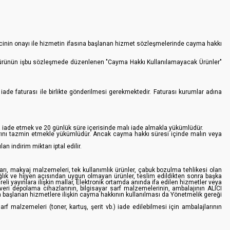
ticinin onayı ile hizmetin ifasına başlanan hizmet sözleşmelerinde cayma hakkı
ı ve ürünün işbu sözleşmede düzenlenen "Cayma Hakkı Kullanılamayacak Ürünler"
ade faturası ile birlikte gönderilmesi gerekmektedir. Faturası kurumlar adına
 ya iade etmek ve 20 günlük süre içerisinde malı iade almakla yükümlüdür.
larını tazmin etmekle yükümlüdür. Ancak cayma hakkı süresi içinde malın veya
indirim miktarı iptal edilir.
ları, makyaj malzemeleri, tek kullanımlık ürünler, çabuk bozulma tehlikesi olan
ağlık ve hijyen açısından uygun olmayan ürünler, teslim edildikten sonra başka
i yayınlara ilişkin mallar, Elektronik ortamda anında ifa edilen hizmetler veya
e veri depolama cihazlarının, bilgisayar sarf malzemelerinin, ambalajının ALICI
a başlanan hizmetlere ilişkin cayma hakkının kullanılması da Yönetmelik gereği
arf malzemeleri (toner, kartuş, şerit vb.) iade edilebilmesi için ambalajlarının