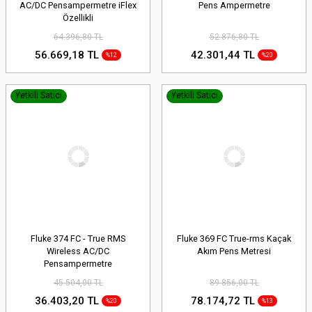
AC/DC Pensampermetre iFlex
Pens Ampermetre
Özellikli
64.396,80 TL
52.876,80 TL
56.669,18 TL
42.301,44 TL
%12
%20
Yetkili Satıcı
Yetkili Satıcı
Fluke 374 FC - True RMS
Fluke 369 FC True-rms Kaçak
Wireless AC/DC
Akım Pens Metresi
Pensampermetre
45.504,00 TL
89.856,00 TL
36.403,20 TL
78.174,72 TL
%20
%13