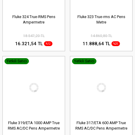
Fluke 324 True-RMS Pens
Fluke 323 True-rms AC Pens
Ampermetre
Metre
18.547,20 TL
14.860,80 TL
16.321,54 TL
11.888,64 TL
%12
%20
Yetkili Satıcı
Yetkili Satıcı
Fluke 319/ETA 1000 AMP True
Fluke 317/ETA 600 AMP True
RMS AC/DC Pens Ampermetre
RMS AC/DC Pens Ampermetre