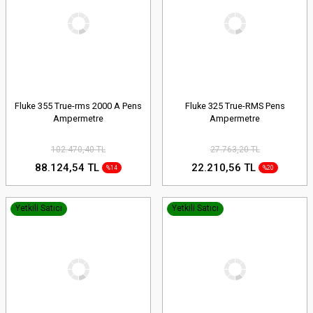
Fluke 355 True-rms 2000 A Pens
Fluke 325 True-RMS Pens
Ampermetre
Ampermetre
102.470,40 TL
27.763,20 TL
88.124,54 TL
22.210,56 TL
%14
%20
Yetkili Satıcı
Yetkili Satıcı