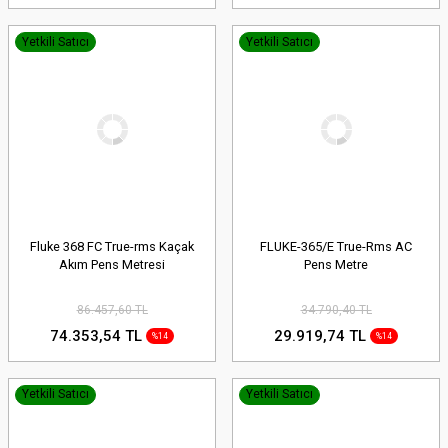
Yetkili Satıcı
Yetkili Satıcı
Fluke 368 FC True-rms Kaçak
FLUKE-365/E True-Rms AC
Akım Pens Metresi
Pens Metre
86.457,60 TL
34.790,40 TL
74.353,54 TL
29.919,74 TL
%14
%14
Yetkili Satıcı
Yetkili Satıcı