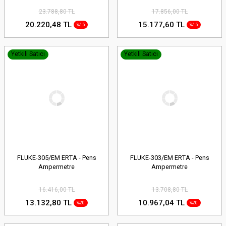
23.788,80 TL
17.856,00 TL
20.220,48 TL
15.177,60 TL
%15
%15
Yetkili Satıcı
Yetkili Satıcı
FLUKE-305/EM ERTA - Pens
FLUKE-303/EM ERTA - Pens
Ampermetre
Ampermetre
16.416,00 TL
13.708,80 TL
13.132,80 TL
10.967,04 TL
%20
%20