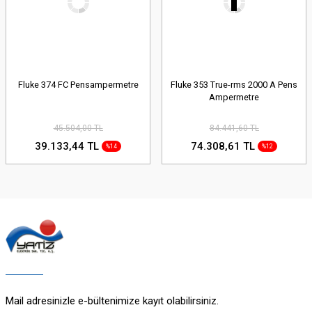
Fluke 374 FC Pensampermetre
Fluke 353 True-rms 2000 A Pens
Ampermetre
45.504,00 TL
84.441,60 TL
39.133,44 TL
74.308,61 TL
%14
%12
Mail adresinizle e-bültenimize kayıt olabilirsiniz.