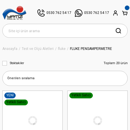
0530 762 54 17
0530 762 54 17
Anasayfa
Test ve Ölçü Aletleri
fluke
FLUKE PENSAMPERMETRE
Toplam 20 ürün
Stoktakiler
YENİ
Yetkili Satıcı
Yetkili Satıcı