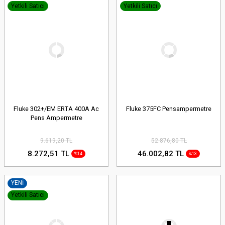
Yetkili Satıcı
Yetkili Satıcı
Fluke 302+/EM ERTA 400A Ac
Fluke 375FC Pensampermetre
Pens Ampermetre
9.619,20 TL
52.876,80 TL
8.272,51 TL
46.002,82 TL
%14
%13
YENİ
Yetkili Satıcı