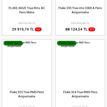
FLUKE-365/E True-Rms AC
Fluke 355 True-rms 2000 A Pens
Pens Metre
Ampermetre
34.790,40 TL
102.470,40 TL
29.919,74 TL
88.124,54 TL
%14
%14
Yetkili Satıcı
Yetkili Satıcı
Fluke 325 True-RMS Pens
Fluke 324 True-RMS Pens
Ampermetre
Ampermetre