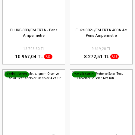
FLUKE-303/EM ERTA - Pens
Fluke 302+/EM ERTA 400A Ac
Ampermetre
Pens Ampermetre
13.708,80 TL
9.619,20 TL
10.967,04 TL
8.272,51 TL
%20
%14
Yetkili Satıcı
Yetkili Satıcı