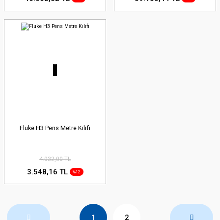
Fluke H3 Pens Metre Kılıfı
4.032,00 TL
3.548,16 TL
%12
1
2