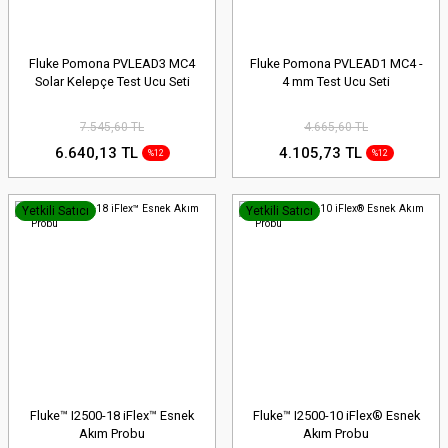
Fluke Pomona PVLEAD3 MC4
Fluke Pomona PVLEAD1 MC4 -
Solar Kelepçe Test Ucu Seti
4 mm Test Ucu Seti
7.545,60 TL
4.665,60 TL
6.640,13 TL
4.105,73 TL
%12
%12
Yetkili Satıcı
Yetkili Satıcı
Fluke™ I2500-18 iFlex™ Esnek
Fluke™ I2500-10 iFlex® Esnek
Akım Probu
Akım Probu