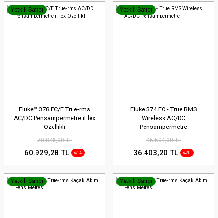
Yetkili Satıcı
Yetkili Satıcı
Fluke™ 378 FC/E True-rms
Fluke 374 FC - True RMS
AC/DC Pensampermetre iFlex
Wireless AC/DC
Özellikli
Pensampermetre
70.848,00 TL
45.504,00 TL
60.929,28 TL
36.403,20 TL
%14
%20
Yetkili Satıcı
Yetkili Satıcı