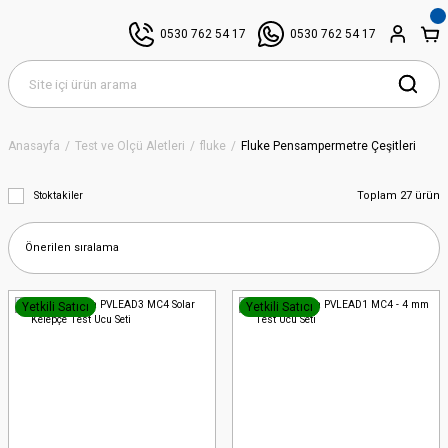
0530 762 54 17
0530 762 54 17
Anasayfa
Test ve Ölçü Aletleri
fluke
Fluke Pensampermetre Çeşitleri
Toplam 27 ürün
Stoktakiler
Yetkili Satıcı
Yetkili Satıcı