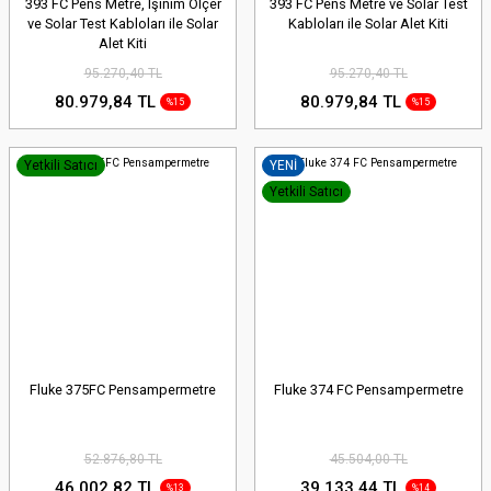
393 FC Pens Metre, Işınım Ölçer
393 FC Pens Metre ve Solar Test
ve Solar Test Kabloları ile Solar
Kabloları ile Solar Alet Kiti
Alet Kiti
95.270,40 TL
95.270,40 TL
80.979,84 TL
80.979,84 TL
%15
%15
Yetkili Satıcı
YENİ
Yetkili Satıcı
Fluke 375FC Pensampermetre
Fluke 374 FC Pensampermetre
52.876,80 TL
45.504,00 TL
46.002,82 TL
39.133,44 TL
%13
%14