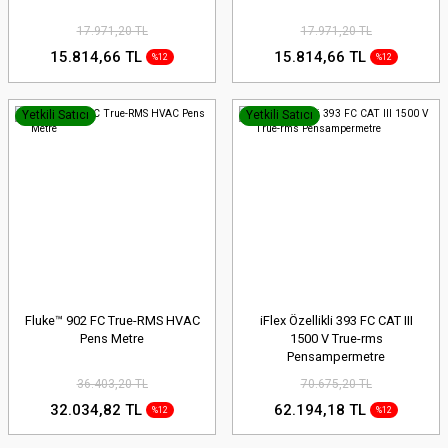
17.971,20 TL
17.971,20 TL
15.814,66 TL
15.814,66 TL
%12
%12
Yetkili Satıcı
Yetkili Satıcı
Fluke™ 902 FC True-RMS HVAC
iFlex Özellikli 393 FC CAT III
Pens Metre
1500 V True-rms
Pensampermetre
36.403,20 TL
70.675,20 TL
32.034,82 TL
62.194,18 TL
%12
%12