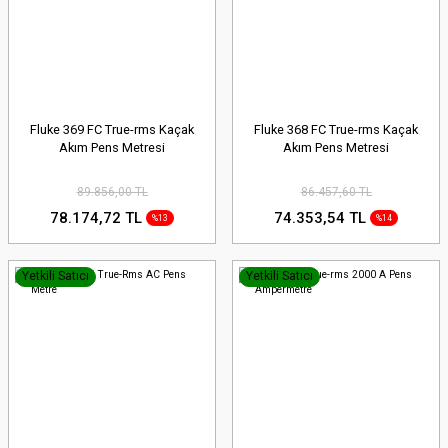
Fluke 369 FC True-rms Kaçak
Fluke 368 FC True-rms Kaçak
Akım Pens Metresi
Akım Pens Metresi
89.856,00 TL
86.457,60 TL
78.174,72 TL
74.353,54 TL
%13
%14
Yetkili Satıcı
Yetkili Satıcı