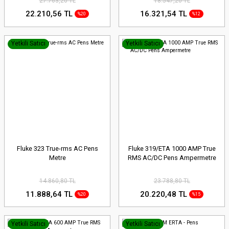
27.763,20 TL
18.547,20 TL
22.210,56 TL
16.321,54 TL
%20
%12
Yetkili Satıcı
Yetkili Satıcı
Fluke 323 True-rms AC Pens
Fluke 319/ETA 1000 AMP True
Metre
RMS AC/DC Pens Ampermetre
14.860,80 TL
23.788,80 TL
11.888,64 TL
20.220,48 TL
%20
%15
Yetkili Satıcı
Yetkili Satıcı