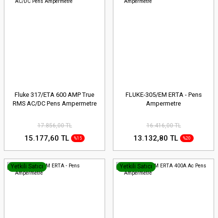
Fluke 317/ETA 600 AMP True
FLUKE-305/EM ERTA - Pens
RMS AC/DC Pens Ampermetre
Ampermetre
17.856,00 TL
16.416,00 TL
15.177,60 TL
13.132,80 TL
%15
%20
Yetkili Satıcı
Yetkili Satıcı