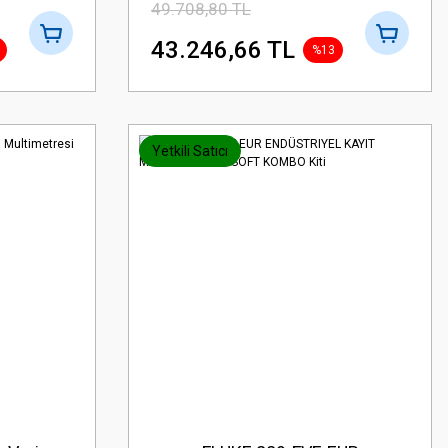
49.708,80 TL
43.246,66 TL
%13
Yetkili Satıcı