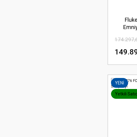
Fluke
Emniy
174.297,
149.89
YENİ
Yetkili Satıc