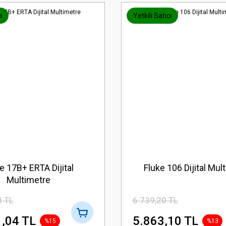
ı
Yetkili Satıcı
e 17B+ ERTA Dijital
Fluke 106 Dijital Mul
Multimetre
0 TL
6.739,20 TL
,04 TL
5.863,10 TL
%15
%13