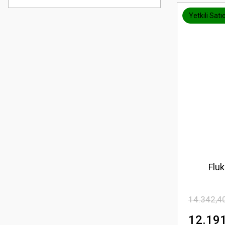
Yetkili Satıc
Fluk
14.342,4
12.191