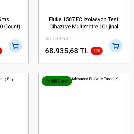
 Rms
Fluke 1587 FC İzolasyon Test
0 Count)
Cihazı ve Multimetre | Orijinal
Fluke Ürünleri - Yatiz
86.169,60 TL
68.935,68 TL
%20
Yetkili Satıcı