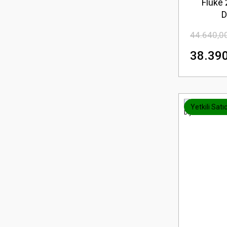
Fluke 
D
44.640,0
38.390
Yetkili Satıc