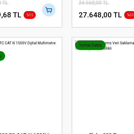
0 TL
34.560,00 TL
,68 TL
27.648,00 TL
%15
%20
Yetkili Satıcı
ı