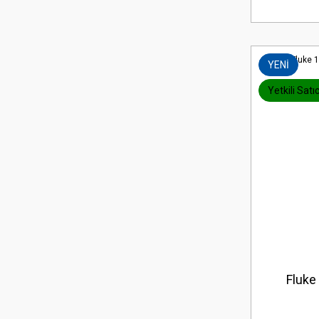
YENİ
Yetkili Satıc
Fluke