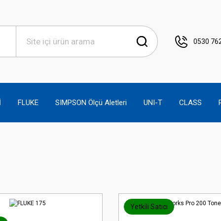
0530 762
İ
FLUKE
SIMPSON Ölçü Aletleri
UNI-T
CLASS
Yetkili Satıcı