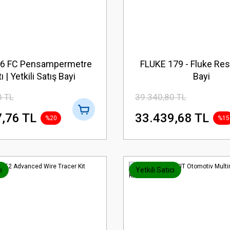
76 FC Pensampermetre
FLUKE 179 - Fluke Res
ı | Yetkili Satış Bayi
Bayi
0 TL
39.340,80 TL
,76 TL
33.439,68 TL
%20
%15
ı
Yetkili Satıcı