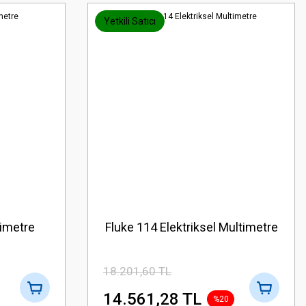
Yetkili Satıcı
timetre
Fluke 114 Elektriksel Multimetre
18.201,60 TL
14.561,28 TL
%20