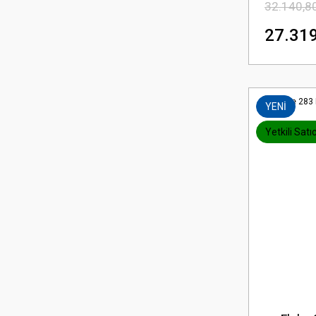
32.140,8
27.319
YENİ
Yetkili Satıc