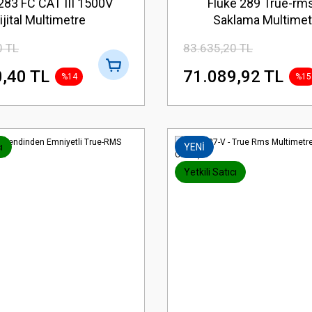
283 FC CAT III 1500V
Fluke 289 True-rms
ijital Multimetre
Saklama Multimet
TrendCapture Özell
0 TL
83.635,20 TL
,40 TL
71.089,92 TL
%14
%15
ı
YENİ
Yetkili Satıcı