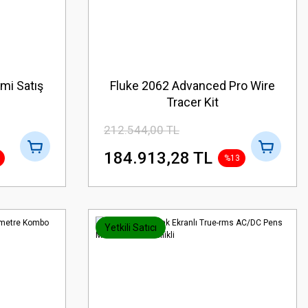
mi Satış
Fluke 2062 Advanced Pro Wire
Tracer Kit
212.544,00 TL
184.913,28 TL
%13
Yetkili Satıcı