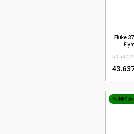
Fluke 3
Fiyat
54.547,2
43.637
Yetkili Satıc