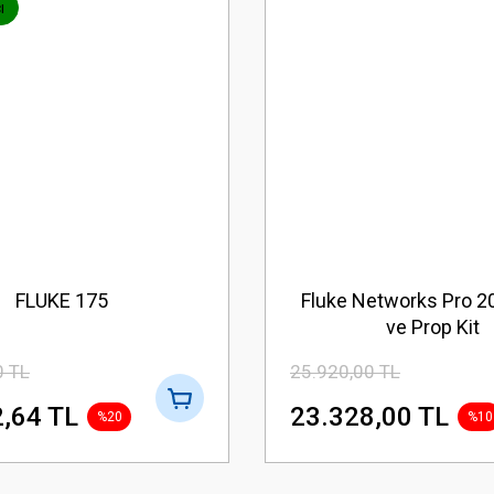
ı
FLUKE 175
Fluke Networks Pro 2
ve Prop Kit
0 TL
25.920,00 TL
,64 TL
23.328,00 TL
%20
%10