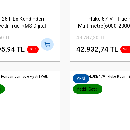
 28 II Ex Kendinden
Fluke 87-V - True
etli True-RMS Dijital
Multimetre(6000-2000
Multimetre
60 TL
48.787,20 TL
5,94 TL
42.932,74 TL
%14
%12
YENİ
ı
Yetkili Satıcı