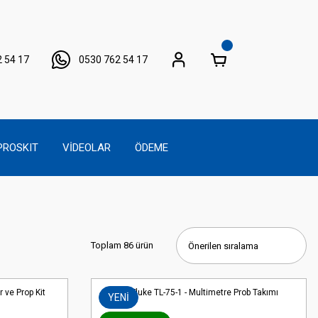
 54 17
0530 762 54 17
PROSKIT
VİDEOLAR
ÖDEME
Toplam 86 ürün
YENİ