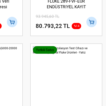
 Veri
FLUKE 289-FVF-EUR
resi
ENDÜSTRIYEL KAYIT
ikli
MULTIMETRE VE SOFT KOMBO
93.945,60 TL
Kiti
80.793,22 TL
%14
Yetkili Satıcı