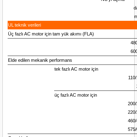
d
m
UL teknik verileri
Üç fazlı AC motor için tam yük akımı (FLA)
48
60
Elde edilen mekanik performans
tek fazlı AC motor için
110
üç fazlı AC motor için
200
220
460
575