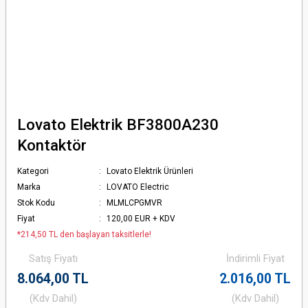
Lovato Elektrik BF3800A230
Kontaktör
Kategori
Lovato Elektrik Ürünleri
Marka
LOVATO Electric
Stok Kodu
MLMLCPGMVR
Fiyat
120,00 EUR + KDV
*214,50 TL den başlayan taksitlerle!
Satış Fiyatı
İndirimli Fiyat
8.064,00 TL
2.016,00 TL
(Kdv Dahil)
(Kdv Dahil)