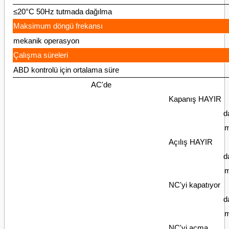
≤20°C 50Hz tutmada dağılma
Maksimum döngü frekansı
mekanik operasyon
Çalışma süreleri
ABD kontrolü için ortalama süre
AC'de
Kapanış HAYIR
d
m
Açılış HAYIR
d
m
NC'yi kapatıyor
d
m
NC'yi açma