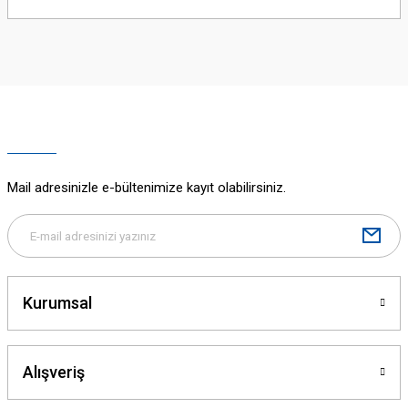
yetersiz gördüğünüz noktaları öneri formunu kullanarak tarafımıza
iletebilirsiniz.
Görüş ve önerileriniz için teşekkür ederiz.
Ürün resmi kalitesiz, bozuk veya görüntülenemiyor.
Ürün açıklamasında eksik bilgiler bulunuyor.
Ürün bilgilerinde hatalar bulunuyor.
Ürün fiyatı diğer sitelerden daha pahalı.
Mail adresinizle e-bültenimize kayıt olabilirsiniz.
Bu ürüne benzer farklı alternatifler olmalı.
Kurumsal
Gönder
Alışveriş