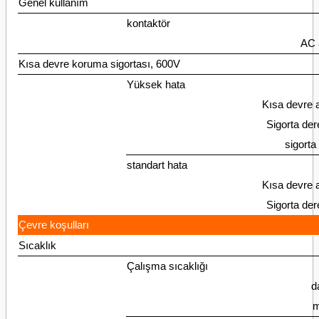
Genel kullanım
kontaktör
AC 
Kısa devre koruma sigortası, 600V
Yüksek hata
Kısa devre 
Sigorta der
sigorta 
standart hata
Kısa devre 
Sigorta der
Çevre koşulları
Sıcaklık
Çalışma sıcaklığı
d
m