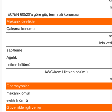
d
m
IEC/EN 60529'a göre güç terminali koruması
Mekanik özellikler
Çalışma konumu
n
izin veri
sabitleme
Ağırlık
İletken bölümü
AWG/kcmil iletken bölümü
m
Operasyonlar
mekanik ömür
elektrik ömrü
Güvenlikle ilgili veriler