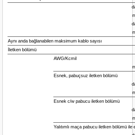
d
m
d
m
Aynı anda bağlanabilen maksimum kablo sayısı
İletken bölümü
AWG/Kcmil
m
Esnek, pabuçsuz iletken bölümü
d
m
Esnek c/w pabucu iletken bölümü
d
m
Yalıtımlı maça pabucu iletken bölümü ile