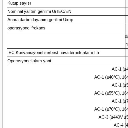
Kutup sayısı
Nominal yalıtım gerilimi Ui IEC/EN
Anma darbe dayanım gerilimi Uimp
operasyonel frekans
d
m
IEC Konvansiyonel serbest hava termik akımı Ith
Operasyonel akım yani
AC-1 (≤
AC-1 (≤40°C), 16m
AC-1 (≤
AC-1 (≤55°C), 16m
AC-1 (≤
AC-1 (≤70°C), 16m
AC-3 (≤440V ≤
AC-4 (