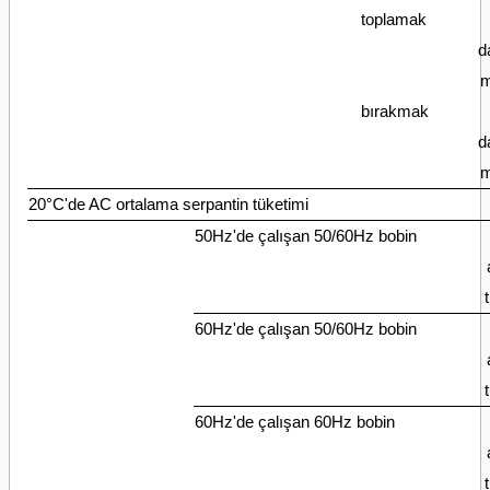
toplamak
d
m
bırakmak
d
m
20°C'de AC ortalama serpantin tüketimi
50Hz'de çalışan 50/60Hz bobin
60Hz'de çalışan 50/60Hz bobin
60Hz'de çalışan 60Hz bobin