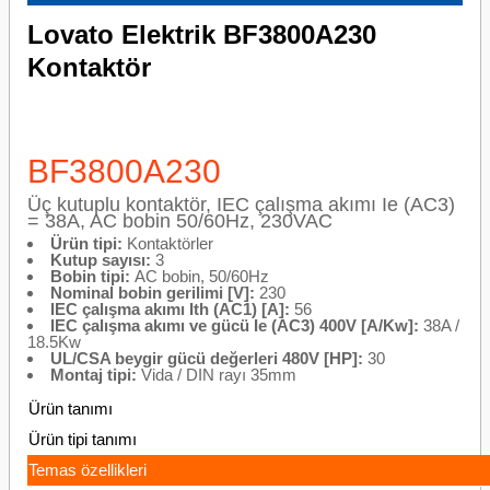
Lovato Elektrik BF3800A230
Kontaktör
BF3800A230
Üç kutuplu kontaktör, IEC çalışma akımı Ie (AC3)
= 38A, AC bobin 50/60Hz, 230VAC
Ürün tipi:
Kontaktörler
Kutup sayısı:
3
Bobin tipi:
AC bobin, 50/60Hz
Nominal bobin gerilimi [V]:
230
IEC çalışma akımı Ith (AC1) [A]:
56
IEC çalışma akımı ve gücü Ie (AC3) 400V [A/Kw]:
38A /
18.5Kw
UL/CSA beygir gücü değerleri 480V [HP]:
30
Montaj tipi:
Vida / DIN rayı 35mm
Ürün tanımı
Ürün tipi tanımı
Temas özellikleri