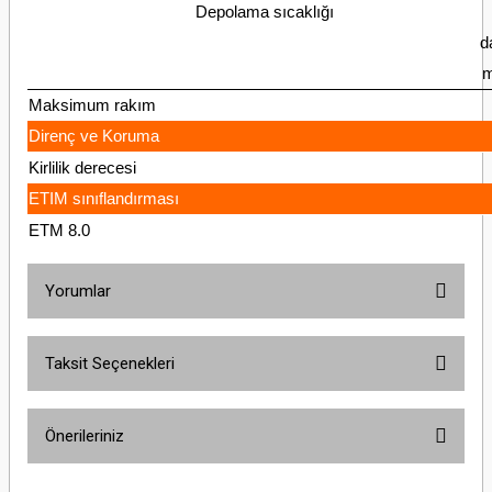
Depolama sıcaklığı
d
m
Maksimum rakım
Direnç ve Koruma
Kirlilik derecesi
ETIM sınıflandırması
ETM 8.0
Yorumlar
Taksit Seçenekleri
Bu ürüne ilk yorumu siz yapın!
Önerileriniz
Yorum Yaz
Bu ürünün fiyat bilgisi, resim, ürün açıklamalarında ve diğer konularda