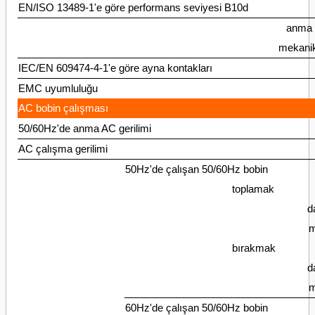
EN/ISO 13489-1'e göre performans seviyesi B10d
anma 
mekani
IEC/EN 609474-4-1'e göre ayna kontakları
EMC uyumluluğu
AC bobin çalışması
50/60Hz'de anma AC gerilimi
AC çalışma gerilimi
50Hz'de çalışan 50/60Hz bobin
toplamak
d
m
bırakmak
d
m
60Hz'de çalışan 50/60Hz bobin