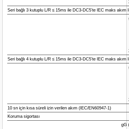
Seri bağlı 3 kutuplu L/R ≤ 15ms ile DC3-DC5'te IEC maks akım 
Seri bağlı 4 kutuplu L/R ≤ 15ms ile DC3-DC5'te IEC maks akım 
10 sn için kısa süreli izin verilen akım (IEC/EN60947-1)
Koruma sigortası
gG 