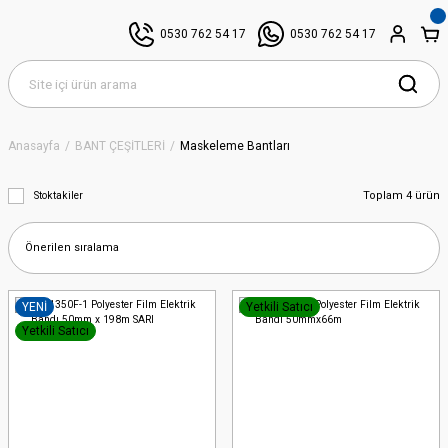
0530 762 54 17
0530 762 54 17
Anasayfa
BANT ÇEŞİTLERİ
Maskeleme Bantları
Toplam 4 ürün
Stoktakiler
YENİ
Yetkili Satıcı
Yetkili Satıcı