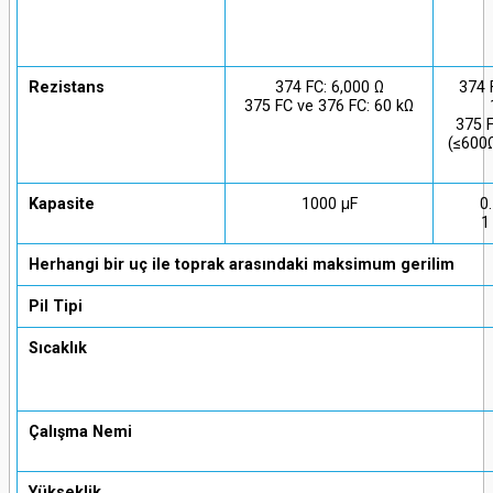
Rezistans
374 FC: 6,000 Ω
374 F
375 FC ve 376 FC: 60 kΩ
375 F
(≤600Ω
Kapasite
1000 μF
0
1
Herhangi bir uç ile toprak arasındaki maksimum gerilim
Pil Tipi
Sıcaklık
Çalışma Nemi
Yükseklik