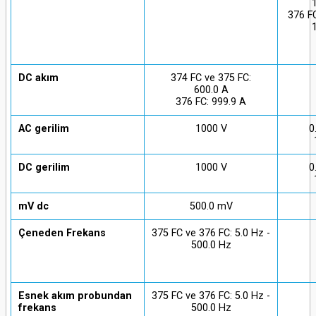
376 FC
DC akım
374 FC ve 375 FC:
600.0 A
376 FC: 999.9 A
AC gerilim
1000 V
0
DC gerilim
1000 V
0
mV dc
500.0 mV
Çeneden Frekans
375 FC ve 376 FC: 5.0 Hz -
500.0 Hz
Esnek akım probundan
375 FC ve 376 FC: 5.0 Hz -
frekans
500.0 Hz