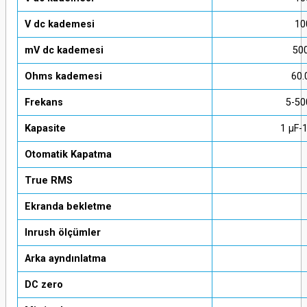
V dc kademesi
10
mV dc kademesi
50
Ohms kademesi
60.
Frekans
5-50
Kapasite
1 μF-
Otomatik Kapatma
True RMS
Ekranda bekletme
Inrush ölçümler
Arka ayndınlatma
DC zero