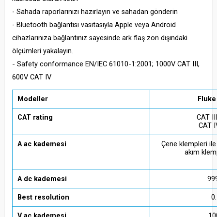
- Sahada raporlarınızı hazırlayın ve sahadan gönderin
- Bluetooth bağlantısı vasıtasıyla Apple veya Android
cihazlarınıza bağlantınız sayesinde ark flaş zon dışındaki
ölçümleri yakalayın.
- Safety conformance EN/IEC 61010-1:2001; 1000V CAT III,
600V CAT IV
Modeller
Fluke
CAT rating
CAT II
CAT I
A ac kademesi
Çene klempleri il
akım klem
A dc kademesi
99
Best resolution
0
V ac kademesi
10