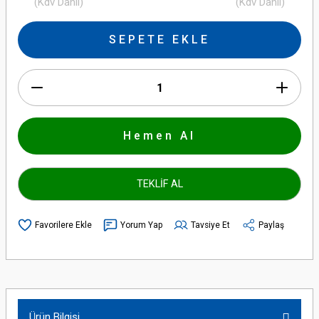
(Kdv Dahil)
(Kdv Dahil)
SEPETE EKLE
Hemen Al
TEKLİF AL
Yorum Yap
Tavsiye Et
Paylaş
Ürün Bilgisi