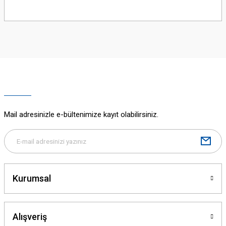
Bu ürünün fiyat bilgisi, resim, ürün açıklamalarında ve diğer konularda
yetersiz gördüğünüz noktaları öneri formunu kullanarak tarafımıza
iletebilirsiniz.
Görüş ve önerileriniz için teşekkür ederiz.
Ürün resmi kalitesiz, bozuk veya görüntülenemiyor.
Ürün açıklamasında eksik bilgiler bulunuyor.
Ürün bilgilerinde hatalar bulunuyor.
Ürün fiyatı diğer sitelerden daha pahalı.
Mail adresinizle e-bültenimize kayıt olabilirsiniz.
Bu ürüne benzer farklı alternatifler olmalı.
Kurumsal
Gönder
Alışveriş