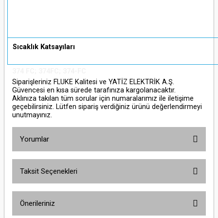
Sıcaklık Katsayıları
374 FC; 374FC; 374-FC
Siparişleriniz FLUKE Kalitesi ve YATİZ ELEKTRİK A.Ş.
Güvencesi en kısa sürede tarafınıza kargolanacaktır.
Aklınıza takılan tüm sorular için numaralarımız ile iletişime
geçebilirsiniz. Lütfen sipariş verdiğiniz ürünü değerlendirmeyi
unutmayınız.
Yorumlar
Taksit Seçenekleri
Bu ürüne ilk yorumu siz yapın!
Önerileriniz
Yorum Yaz