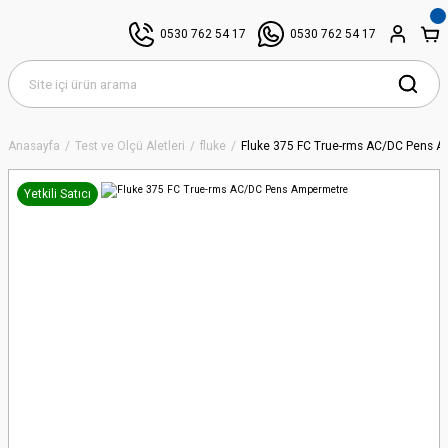
0530 762 54 17
0530 762 54 17
Anasayfa
Test ve Ölçü Aletleri
fluke
Fluke 375 FC True-rms AC/DC Pens 
Yetkili Satıcı