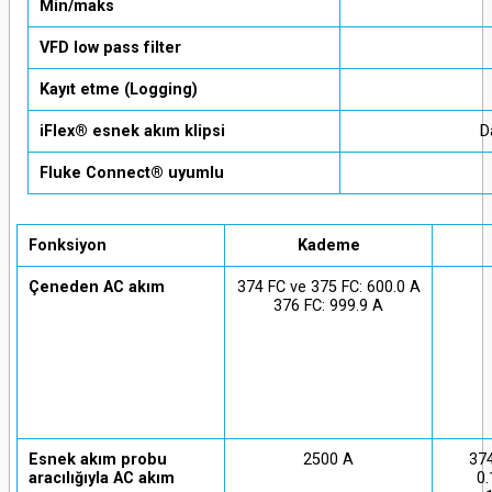
Min/maks
VFD low pass filter
Kayıt etme (Logging)
iFlex® esnek akım klipsi
D
Fluke Connect® uyumlu
Fonksiyon
Kademe
Çeneden AC akım
374 FC ve 375 FC: 600.0 A
376 FC: 999.9 A
Esnek akım probu
2500 A
374
aracılığıyla AC akım
0.