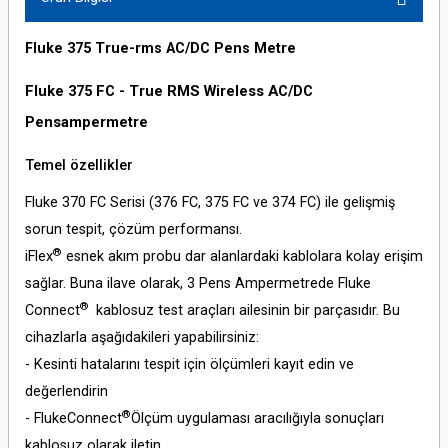
Fluke 375 True-rms AC/DC Pens Metre
Fluke 375 FC - True RMS Wireless AC/DC
Pensampermetre
Temel özellikler
Fluke 370 FC Serisi (376 FC, 375 FC ve 374 FC) ile gelişmiş
sorun tespit, çözüm performansı.
®
iFlex
esnek akım probu dar alanlardaki kablolara kolay erişim
sağlar. Buna ilave olarak, 3 Pens Ampermetrede Fluke
®
Connect
kablosuz test araçları ailesinin bir parçasıdır. Bu
cihazlarla aşağıdakileri yapabilirsiniz:
- Kesinti hatalarını tespit için ölçümleri kayıt edin ve
değerlendirin
®
- FlukeConnect
Ölçüm uygulaması aracılığıyla sonuçları
kablosuz olarak iletin