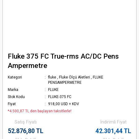
Fluke 375 FC True-rms AC/DC Pens
Ampermetre
Kategori
fluke
,
Fluke Ölçü Aletleri
,
FLUKE
PENSAMPERMETRE
Marka
FLUKE
Stok Kodu
FLUKE-375 FC
Fiyat
918,00 USD + KDV
*4.500,87 TL den başlayan taksitlerle!
Satış Fiyatı
İndirimli Fiyat
52.876,80 TL
42.301,44 TL