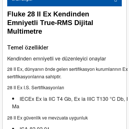
Fluke 28 II Ex Kendinden
Emniyetli True-RMS Dijital
Multimetre
Temel özellikler
Kendinden emniyetli ve düzenleyici onaylar
28 II Ex, dünyanın önde gelen sertifikasyon kurumlarının Ex
sertifikasyonlarına sahiptir.
28 II Ex I.S. Sertifikasyonları
IECEx Ex ia IIC T4 Gb, Ex ia IIIC T130 °C Db, I
Ma
28 II Ex güvenlik ve mevzuata uygunluk
ISA-82.02.01