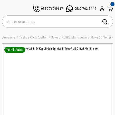
0530 762 54 17
0530 762 54 17
Anasayfa
Test ve Ölçü Aletleri
fluke
FLUKE Multimetre
Fluke 20 Serisi M
Yetkili Satıcı