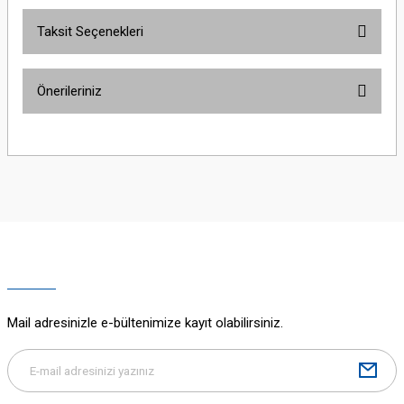
Taksit Seçenekleri
Bu ürüne ilk yorumu siz yapın!
Önerileriniz
Yorum Yaz
Bu ürünün fiyat bilgisi, resim, ürün açıklamalarında ve diğer konularda
yetersiz gördüğünüz noktaları öneri formunu kullanarak tarafımıza
iletebilirsiniz.
Görüş ve önerileriniz için teşekkür ederiz.
Ürün resmi kalitesiz, bozuk veya görüntülenemiyor.
Ürün açıklamasında eksik bilgiler bulunuyor.
Ürün bilgilerinde hatalar bulunuyor.
Ürün fiyatı diğer sitelerden daha pahalı.
Mail adresinizle e-bültenimize kayıt olabilirsiniz.
Bu ürüne benzer farklı alternatifler olmalı.