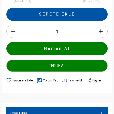
(Kdv Dahil)
(Kdv Dahil)
SEPETE EKLE
Hemen Al
TEKLİF AL
Yorum Yap
Tavsiye Et
Paylaş
Ürün Bilgisi