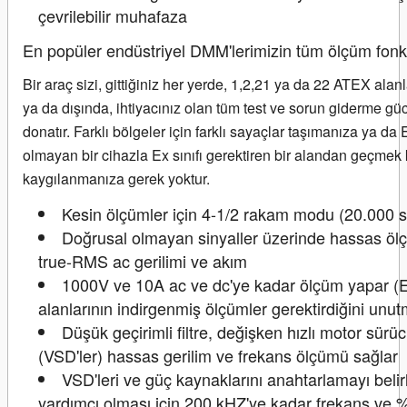
çevrilebilir muhafaza
En popüler endüstriyel DMM'lerimizin tüm ölçüm fonks
Bir araç sizi, gittiğiniz her yerde, 1,2,21 ya da 22 ATEX alanl
ya da dışında, ihtiyacınız olan tüm test ve sorun giderme gü
donatır. Farklı bölgeler için farklı sayaçlar taşımanıza ya da E
olmayan bir cihazla Ex sınıfı gerektiren bir alandan geçme
kaygılanmanıza gerek yoktur.
Kesin ölçümler için 4-1/2 rakam modu (20.000 
Doğrusal olmayan sinyaller üzerinde hassas ölç
true-RMS ac gerilimi ve akım
1000V ve 10A ac ve dc'ye kadar ölçüm yapar (
alanlarının indirgenmiş ölçümler gerektirdiğini unu
Düşük geçirimli filtre, değişken hızlı motor sürü
(VSD'ler) hassas gerilim ve frekans ölçümü sağlar
VSD'leri ve güç kaynaklarını anahtarlamayı beli
yardımcı olması için 200 kHZ'ye kadar frekans ve 