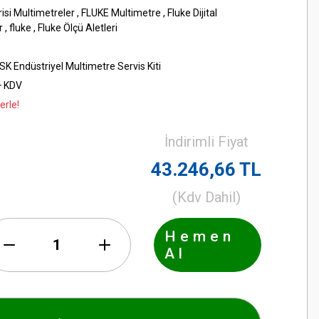
isi Multimetreler
,
FLUKE Multimetre
,
Fluke Dijital
r
,
fluke
,
Fluke Ölçü Aletleri
K Endüstriyel Multimetre Servis Kiti
+ KDV
erle!
İndirimli Fiyat
43.246,66 TL
(Kdv Dahil)
Hemen
Al