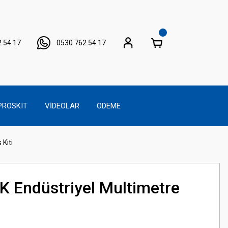
 54 17
0530 762 54 17
PROSKIT
VİDEOLAR
ÖDEME
Kiti
K Endüstriyel Multimetre