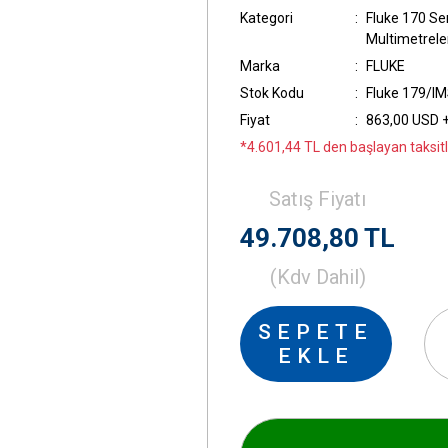
Kategori
Fluke 170 Ser
Multimetrele
Marka
FLUKE
Stok Kodu
Fluke 179/IMS
Fiyat
863,00 USD 
*4.601,44 TL den başlayan taksitl
Satış Fiyatı
49.708,80 TL
(Kdv Dahil)
SEPETE
EKLE