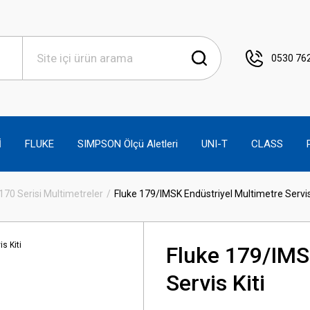
0530 762
İ
FLUKE
SIMPSON Ölçü Aletleri
UNI-T
CLASS
170 Serisi Multimetreler
Fluke 179/IMSK Endüstriyel Multimetre Servis 
Fluke 179/IMS
Servis Kiti