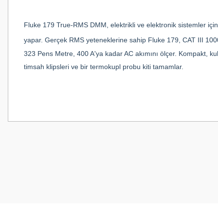
Fluke 179 True-RMS DMM, elektrikli ve elektronik sistemler için 
yapar. Gerçek RMS yeteneklerine sahip Fluke 179, CAT III 1000 V
323 Pens Metre, 400 A'ya kadar AC akımını ölçer. Kompakt, kulla
timsah klipsleri ve bir termokupl probu kiti tamamlar.
Bu ürünün fiyat bilgisi, resim, ürün açıklamalarında ve diğer konularda
Görüş ve önerileriniz için teşekkür ederiz.
Ürün resmi kalitesiz, bozuk veya görüntülenemiyor.
Ürün açıklamasında eksik bilgiler bulunuyor.
Ürün bilgilerinde hatalar bulunuyor.
Ürün fiyatı diğer sitelerden daha pahalı.
Bu ürüne benzer farklı alternatifler olmalı.