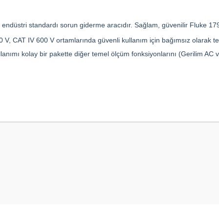
endüstri standardı sorun giderme aracıdır. Sağlam, güvenilir Fluke 179, 
, CAT IV 600 V ortamlarında güvenli kullanım için bağımsız olarak test 
nımı kolay bir pakette diğer temel ölçüm fonksiyonlarını (Gerilim AC ve 
 yetersiz gördüğünüz noktaları öneri formunu kullanarak tarafımıza iletebilirsini
Bu ürüne ilk yorumu siz yapın!
Yorum Yaz