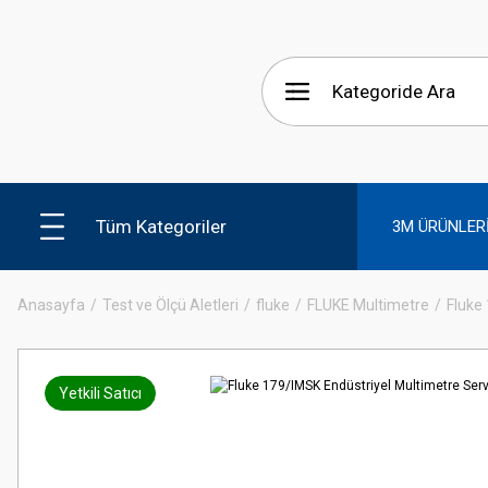
Tüm Kategoriler
3M ÜRÜNLER
Anasayfa
Test ve Ölçü Aletleri
fluke
FLUKE Multimetre
Fluke 
Yetkili Satıcı