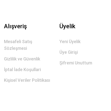
Alışveriş
Üyelik
Mesafeli Satış
Yeni Üyelik
Sözleşmesi
Üye Girişi
Gizlilik ve Güvenlik
Şifremi Unuttum
İptal İade Koşullari
Kişisel Veriler Politikası