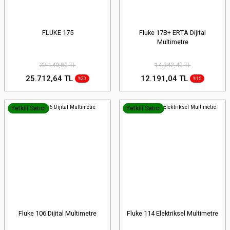
FLUKE 175
Fluke 17B+ ERTA Dijital
Multimetre
32.140,80 TL
14.342,40 TL
25.712,64 TL
12.191,04 TL
%20
%15
Yetkili Satıcı
Yetkili Satıcı
Fluke 106 Dijital Multimetre
Fluke 114 Elektriksel Multimetre