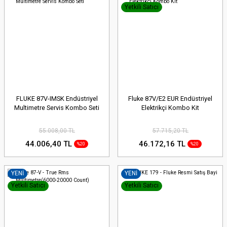
Yetkili Satıcı
FLUKE 87V-IMSK Endüstriyel
Fluke 87V/E2 EUR Endüstriyel
Multimetre Servis Kombo Seti
Elektrikçi Kombo Kit
55.008,00 TL
57.715,20 TL
44.006,40 TL
46.172,16 TL
%20
%20
YENİ
YENİ
Yetkili Satıcı
Yetkili Satıcı