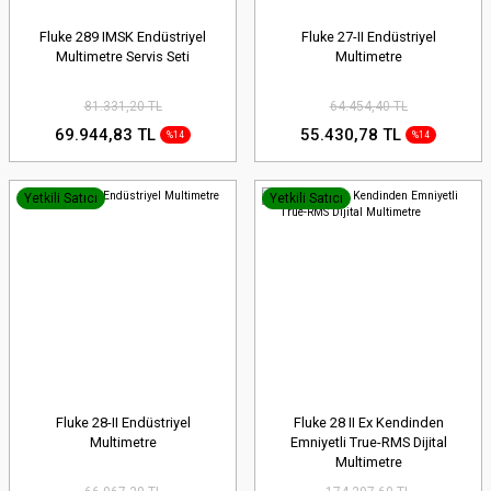
Fluke 289 IMSK Endüstriyel
Fluke 27-II Endüstriyel
Multimetre Servis Seti
Multimetre
81.331,20 TL
64.454,40 TL
69.944,83 TL
55.430,78 TL
%14
%14
Yetkili Satıcı
Yetkili Satıcı
Fluke 28-II Endüstriyel
Fluke 28 II Ex Kendinden
Multimetre
Emniyetli True-RMS Dijital
Multimetre