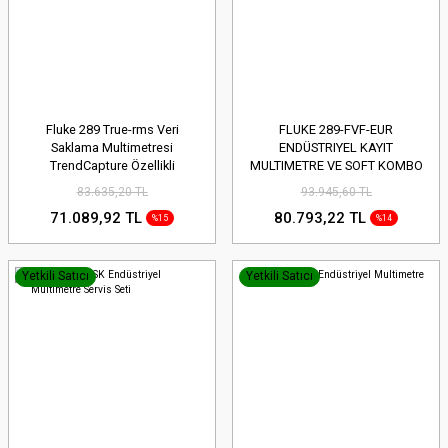
Fluke 289 True-rms Veri
FLUKE 289-FVF-EUR
Saklama Multimetresi
ENDÜSTRIYEL KAYIT
TrendCapture Özellikli
MULTIMETRE VE SOFT KOMBO
Kiti
83.635,20 TL
93.945,60 TL
71.089,92 TL
80.793,22 TL
%15
%14
Yetkili Satıcı
Yetkili Satıcı