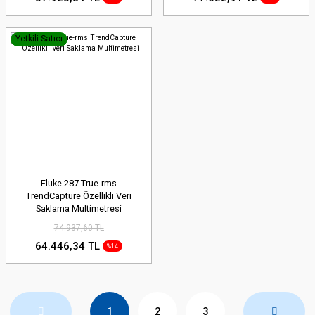
Yetkili Satıcı
Fluke 287 True-rms
TrendCapture Özellikli Veri
Saklama Multimetresi
74.937,60 TL
64.446,34 TL
%14
1
2
3