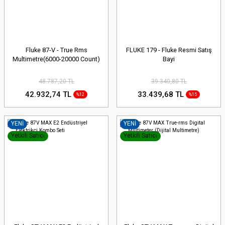
Fluke 87-V - True Rms
FLUKE 179 - Fluke Resmi Satış
Multimetre(6000-20000 Count)
Bayi
48.787,20 TL
39.340,80 TL
42.932,74 TL
33.439,68 TL
%12
%15
YENİ
YENİ
Yetkili Satıcı
Yetkili Satıcı