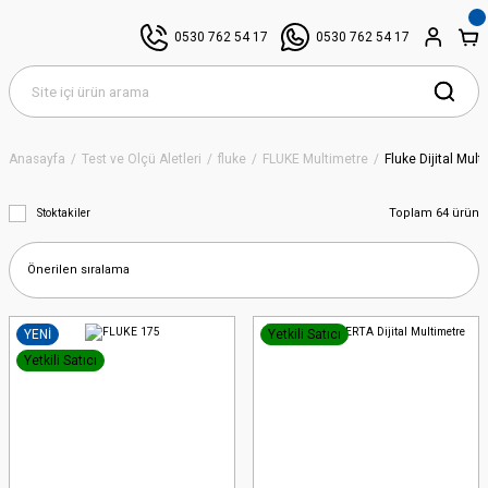
0530 762 54 17
0530 762 54 17
Anasayfa
Test ve Ölçü Aletleri
fluke
FLUKE Multimetre
Fluke Dijital Mult
Toplam 64 ürün
Stoktakiler
YENİ
Yetkili Satıcı
Yetkili Satıcı