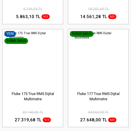
6.739,20 TL
18.201,60 TL
5.863,10 TL
14.561,28 TL
%13
%20
YENİ
Yetkili Satıcı
Yetkili Satıcı
Fluke 175 True RMS Dijital
Fluke 177 True RMS Dijital
Multimetre
Multimetre
32.140,80 TL
34.560,00 TL
27.319,68 TL
27.648,00 TL
%15
%20