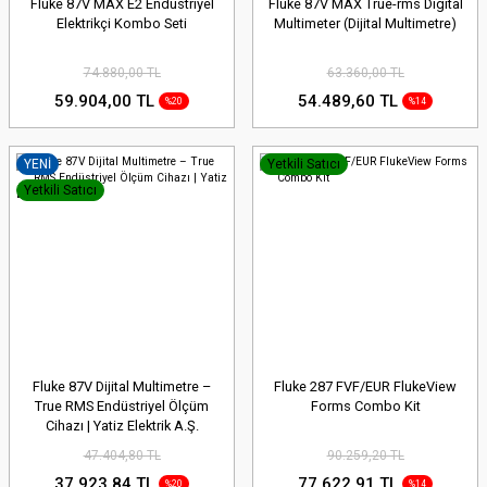
Fluke 87V MAX E2 Endüstriyel
Fluke 87V MAX True-rms Digital
Elektrikçi Kombo Seti
Multimeter (Dijital Multimetre)
74.880,00 TL
63.360,00 TL
59.904,00 TL
54.489,60 TL
%20
%14
YENİ
Yetkili Satıcı
Yetkili Satıcı
Fluke 87V Dijital Multimetre –
Fluke 287 FVF/EUR FlukeView
True RMS Endüstriyel Ölçüm
Forms Combo Kit
Cihazı | Yatiz Elektrik A.Ş.
47.404,80 TL
90.259,20 TL
37.923,84 TL
77.622,91 TL
%20
%14