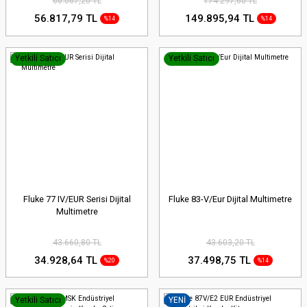
66.067,20 TL
174.297,60 TL
56.817,79 TL
149.895,94 TL
%14
%14
Yetkili Satıcı
Yetkili Satıcı
Fluke 77 IV/EUR Serisi Dijital
Fluke 83-V/Eur Dijital Multimetre
Multimetre
43.660,80 TL
43.603,20 TL
34.928,64 TL
37.498,75 TL
%20
%14
Yetkili Satıcı
YENİ