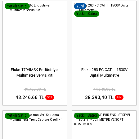
Yetkili Satıcı
YENİ
Yetkili Satıcı
Fluke 179/IMSK Endüstriyel
Fluke 283 FC CAT III 1500V
Multimetre Servis Kiti
Dijital Multimetre
49.708,80 TL
44.640,00 TL
43.246,66 TL
38.390,40 TL
%13
%14
Yetkili Satıcı
Yetkili Satıcı