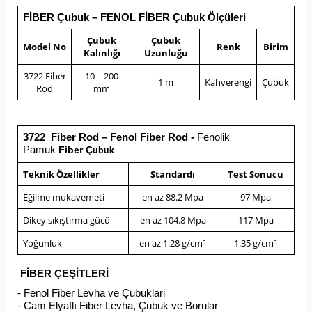
FİBER Çubuk – FENOL FİBER Çubuk Ölçüleri
Çubuk
Çubuk
Model No
Renk
Birim
Kalınlığı
Uzunluğu
3722 Fiber
10 – 200
1 m
Kahverengi
Çubuk
Rod
mm
3722
Fiber Rod – Fenol Fiber Rod -
Fenolik
Pamuk
Fiber Ç
ubuk
Teknik Özellikler
Standardı
Test Sonucu
Eğilme mukavemeti
en az 88.2 Mpa
97 Mpa
Dikey sıkıştırma gücü
en az 104.8 Mpa
117 Mpa
Yoğunluk
en az 1.28 g/cm³
1.35 g/cm³
FİBER ÇEŞİTLERİ
- Fenol Fiber Levha ve Çubuklari
- Cam Elyaflı Fiber Levha, Çubuk ve Borular