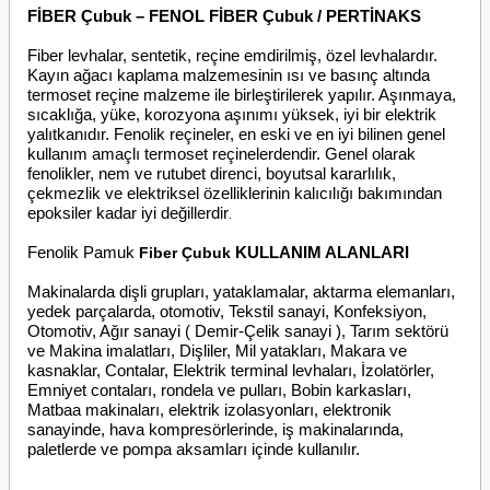
FİBER Çubuk – FENOL FİBER Çubuk / PERTİNAKS
Fiber levhalar, sentetik, reçine emdirilmiş, özel levhalardır.
Kayın ağacı kaplama malzemesinin ısı ve basınç altında
termoset reçine malzeme ile birleştirilerek yapılır. Aşınmaya,
sıcaklığa, yüke, korozyona aşınımı yüksek, iyi bir elektrik
yalıtkanıdır.
Fenolik reçineler, en eski ve en iyi bilinen genel
kullanım amaçlı termoset reçinelerdendir. Genel olarak
fenolikler, nem ve rutubet direnci, boyutsal kararlılık,
çekmezlik ve elektriksel özelliklerinin kalıcılığı bakımından
epoksiler kadar iyi değillerdir
.
Fenolik Pamuk
KULLANIM ALANLARI
Fiber Çubuk
Makinalarda dişli grupları, yataklamalar, aktarma elemanları,
yedek parçalarda, otomotiv,
Tekstil sanayi, Konfeksiyon,
Otomotiv, Ağır sanayi ( Demir-Çelik sanayi ), Tarım sektörü
ve Makina imalatları
, Dişliler, Mil yatakları, Makara ve
kasnaklar, Contalar, Elektrik terminal levhaları, İzolatörler,
Emniyet contaları, rondela ve pulları, Bobin karkasları,
Matbaa makinaları, elektrik izolasyonları, elektronik
sanayinde, hava kompresörlerinde, iş makinalarında,
paletlerde ve pompa aksamları içinde kullanılır.