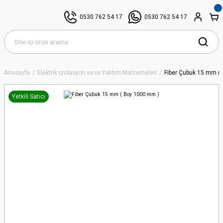
0530 762 54 17
0530 762 54 17
Anasayfa
Elektrik izolasyon ve ısı Yalıtım Malzemeleri
Fiber Çubuk 15 mm (
Yetkili Satıcı