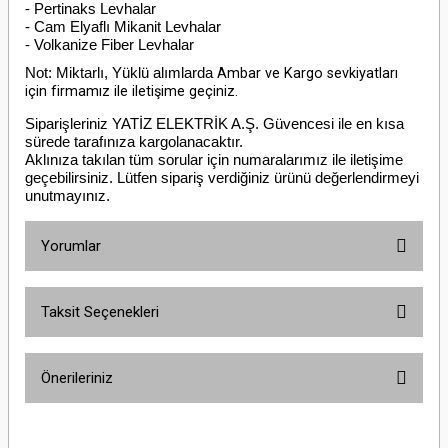
- Pertinaks Levhalar
- Cam Elyaflı Mikanit Levhalar
- Volkanize Fiber Levhalar
Not: Miktarlı, Yüklü alımlarda
Ambar ve Kargo sevkiyatları
için firmamız ile iletişime geçiniz.
Siparişleriniz YATİZ ELEKTRİK A.Ş. Güvencesi ile en kısa
sürede tarafınıza kargolanacaktır.
Aklınıza takılan tüm sorular için numaralarımız ile iletişime
geçebilirsiniz. Lütfen sipariş verdiğiniz ürünü değerlendirmeyi
unutmayınız.
Yorumlar
Taksit Seçenekleri
Bu ürüne ilk yorumu siz yapın!
Önerileriniz
Yorum Yaz
Bu ürünün fiyat bilgisi, resim, ürün açıklamalarında ve diğer konularda
yetersiz gördüğünüz noktaları öneri formunu kullanarak tarafımıza