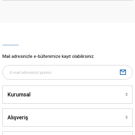
iletebilirsiniz.
Görüş ve önerileriniz için teşekkür ederiz.
Ürün resmi kalitesiz, bozuk veya görüntülenemiyor.
Ürün açıklamasında eksik bilgiler bulunuyor.
Ürün bilgilerinde hatalar bulunuyor.
Ürün fiyatı diğer sitelerden daha pahalı.
Mail adresinizle e-bültenimize kayıt olabilirsiniz.
Bu ürüne benzer farklı alternatifler olmalı.
Kurumsal
Gönder
Alışveriş