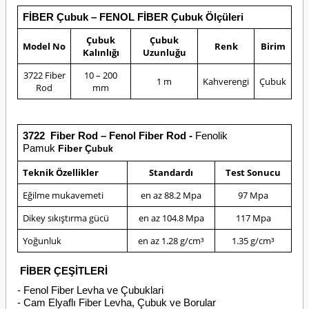
FİBER Çubuk – FENOL FİBER Çubuk Ölçüleri
Çubuk
Çubuk
Model No
Renk
Birim
Kalınlığı
Uzunluğu
3722 Fiber
10 – 200
1 m
Kahverengi
Çubuk
Rod
mm
3722
Fiber Rod – Fenol Fiber Rod -
Fenolik
Pamuk
Fiber Ç
ubuk
Teknik Özellikler
Standardı
Test Sonucu
Eğilme mukavemeti
en az 88.2 Mpa
97 Mpa
Dikey sıkıştırma gücü
en az 104.8 Mpa
117 Mpa
Yoğunluk
en az 1.28 g/cm³
1.35 g/cm³
FİBER ÇEŞİTLERİ
- Fenol Fiber Levha ve Çubuklari
- Cam Elyaflı Fiber Levha, Çubuk ve Borular