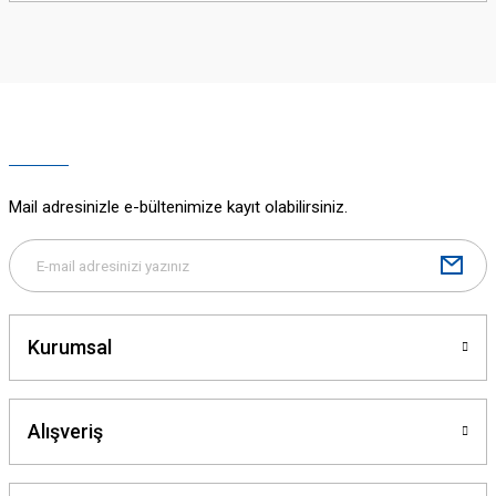
iletebilirsiniz.
Görüş ve önerileriniz için teşekkür ederiz.
Ürün resmi kalitesiz, bozuk veya görüntülenemiyor.
Ürün açıklamasında eksik bilgiler bulunuyor.
Ürün bilgilerinde hatalar bulunuyor.
Ürün fiyatı diğer sitelerden daha pahalı.
Mail adresinizle e-bültenimize kayıt olabilirsiniz.
Bu ürüne benzer farklı alternatifler olmalı.
Kurumsal
Gönder
Alışveriş