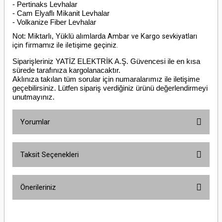
- Pertinaks Levhalar
- Cam Elyaflı Mikanit Levhalar
- Volkanize Fiber Levhalar
Not: Miktarlı, Yüklü alımlarda
Ambar ve Kargo sevkiyatları
için firmamız ile iletişime geçiniz.
Siparişleriniz YATİZ ELEKTRİK A.Ş. Güvencesi ile en kısa
sürede tarafınıza kargolanacaktır.
Aklınıza takılan tüm sorular için numaralarımız ile iletişime
geçebilirsiniz. Lütfen sipariş verdiğiniz ürünü değerlendirmeyi
unutmayınız.
Yorumlar
Taksit Seçenekleri
Bu ürüne ilk yorumu siz yapın!
Önerileriniz
Yorum Yaz
Bu ürünün fiyat bilgisi, resim, ürün açıklamalarında ve diğer konularda
yetersiz gördüğünüz noktaları öneri formunu kullanarak tarafımıza