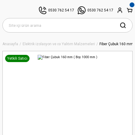
0530 762 54 17
0530 762 54 17
Anasayfa
Elektrik izolasyon ve ısı Yalıtım Malzemeleri
Fiber Çubuk 160 mm 
Yetkili Satıcı