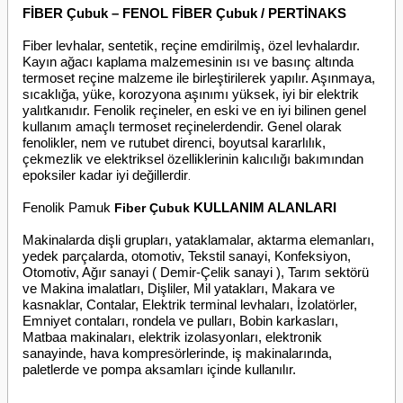
FİBER Çubuk – FENOL FİBER Çubuk / PERTİNAKS
Fiber levhalar, sentetik, reçine emdirilmiş, özel levhalardır.
Kayın ağacı kaplama malzemesinin ısı ve basınç altında
termoset reçine malzeme ile birleştirilerek yapılır. Aşınmaya,
sıcaklığa, yüke, korozyona aşınımı yüksek, iyi bir elektrik
yalıtkanıdır.
Fenolik reçineler, en eski ve en iyi bilinen genel
kullanım amaçlı termoset reçinelerdendir. Genel olarak
fenolikler, nem ve rutubet direnci, boyutsal kararlılık,
çekmezlik ve elektriksel özelliklerinin kalıcılığı bakımından
epoksiler kadar iyi değillerdir
.
Fenolik Pamuk
KULLANIM ALANLARI
Fiber Çubuk
Makinalarda dişli grupları, yataklamalar, aktarma elemanları,
yedek parçalarda, otomotiv,
Tekstil sanayi, Konfeksiyon,
Otomotiv, Ağır sanayi ( Demir-Çelik sanayi ), Tarım sektörü
ve Makina imalatları
, Dişliler, Mil yatakları, Makara ve
kasnaklar, Contalar, Elektrik terminal levhaları, İzolatörler,
Emniyet contaları, rondela ve pulları, Bobin karkasları,
Matbaa makinaları, elektrik izolasyonları, elektronik
sanayinde, hava kompresörlerinde, iş makinalarında,
paletlerde ve pompa aksamları içinde kullanılır.