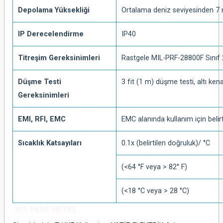
Depolama Yüksekliği
Ortalama deniz seviyesinden 7 
IP Derecelendirme
IP40
Titreşim Gereksinimleri
Rastgele MIL-PRF-28800F Sınıf 
Düşme Testi
3 fit (1 m) düşme testi, altı ke
Gereksinimleri
EMI, RFI, EMC
EMC alanında kullanım için beli
Sıcaklık Katsayıları
0.1x (belirtilen doğruluk)/ °C
(<64 °F veya > 82° F)
(<18 °C veya > 28 °C)
317; PENS METRE