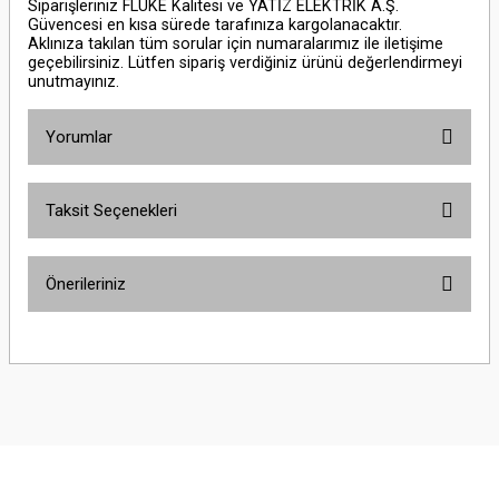
Siparişleriniz FLUKE Kalitesi ve YATİZ ELEKTRİK A.Ş.
Güvencesi en kısa sürede tarafınıza kargolanacaktır.
Aklınıza takılan tüm sorular için numaralarımız ile iletişime
geçebilirsiniz. Lütfen sipariş verdiğiniz ürünü değerlendirmeyi
unutmayınız.
Yorumlar
Taksit Seçenekleri
Bu ürüne ilk yorumu siz yapın!
Önerileriniz
Yorum Yaz
Bu ürünün fiyat bilgisi, resim, ürün açıklamalarında ve diğer konularda
yetersiz gördüğünüz noktaları öneri formunu kullanarak tarafımıza
iletebilirsiniz.
Görüş ve önerileriniz için teşekkür ederiz.
Ürün resmi kalitesiz, bozuk veya görüntülenemiyor.
Ürün açıklamasında eksik bilgiler bulunuyor.