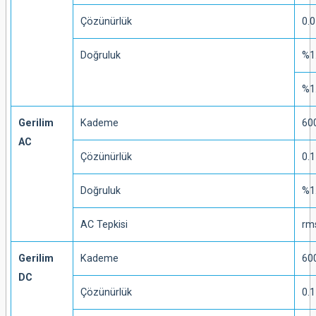
Çözünürlük
0.0
Doğruluk
%1
%1
Gerilim
Kademe
60
AC
Çözünürlük
0.1
Doğruluk
%1
AC Tepkisi
rm
Gerilim
Kademe
60
DC
Çözünürlük
0.1