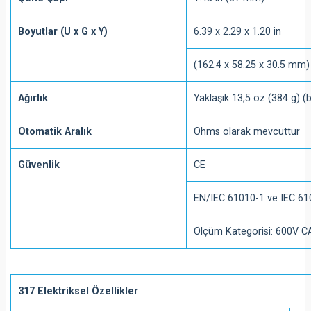
Boyutlar (U x G x Y)
6.39 x 2.29 x 1.20 in
(162.4 x 58.25 x 30.5 mm)
Ağırlık
Yaklaşık 13,5 oz (384 g) (b
Otomatik Aralık
Ohms olarak mevcuttur
Güvenlik
CE
EN/IEC 61010-1 ve IEC 61
Ölçüm Kategorisi: 600V CA
317 Elektriksel Özellikler