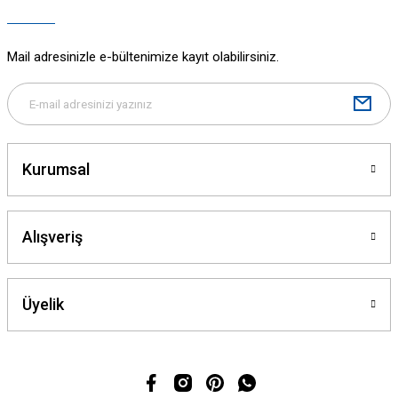
Ürün bilgilerinde hatalar bulunuyor.
Ürün fiyatı diğer sitelerden daha pahalı.
Mail adresinizle e-bültenimize kayıt olabilirsiniz.
Bu ürüne benzer farklı alternatifler olmalı.
Kurumsal
Gönder
Alışveriş
Üyelik