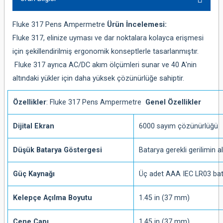
Fluke 317 Pens Ampermetre
Ürün İncelemesi:
Fluke 317, elinize uyması ve dar noktalara kolayca erişmesi
için şekillendirilmiş ergonomik konseptlerle tasarlanmıştır.
Fluke 317 ayrıca AC/DC akım ölçümleri sunar ve 40 A'nin
altındaki yükler için daha yüksek çözünürlüğe sahiptir.
Özellikler
: Fluke 317 Pens Ampermetre
Genel Özellikler
Dijital Ekran
6000 sayım çözünürlüğü
Düşük Batarya Göstergesi
Batarya gerekli gerilimin a
Güç Kaynağı
Üç adet AAA IEC LR03 ba
Kelepçe Açılma Boyutu
1.45 in (37 mm)
Çene Çapı
1.45 in (37 mm)