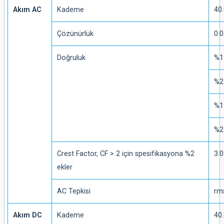
Akım AC
Kademe
40.
Çözünürlük
0.0
Doğruluk
%1
%2
%1
%2
Crest Factor, CF > 2 için spesifikasyona %2
3.
ekler
AC Tepkisi
rm
Akım DC
Kademe
40.