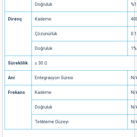
Doğruluk
%1
Direnç
Kademe
400
Çözünürlük
0.1
Doğruluk
1%
Süreklilik
≤ 30 Ω
Ani
Entegrasyon Süresi
N/
Frekans
Kademe
N/
Doğruluk
N/
Tetikleme Düzeyi
N/