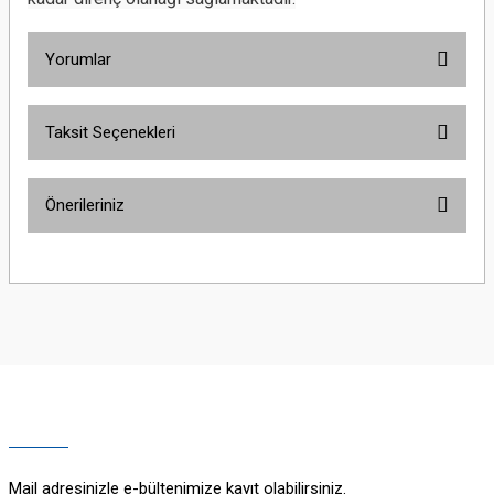
Yorumlar
Taksit Seçenekleri
Bu ürüne ilk yorumu siz yapın!
Önerileriniz
Yorum Yaz
Bu ürünün fiyat bilgisi, resim, ürün açıklamalarında ve diğer konularda
yetersiz gördüğünüz noktaları öneri formunu kullanarak tarafımıza
iletebilirsiniz.
Görüş ve önerileriniz için teşekkür ederiz.
Ürün resmi kalitesiz, bozuk veya görüntülenemiyor.
Ürün açıklamasında eksik bilgiler bulunuyor.
Ürün bilgilerinde hatalar bulunuyor.
Ürün fiyatı diğer sitelerden daha pahalı.
Mail adresinizle e-bültenimize kayıt olabilirsiniz.