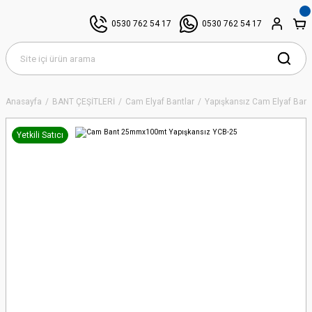
0530 762 54 17
0530 762 54 17
Anasayfa
BANT ÇEŞİTLERİ
Cam Elyaf Bantlar
Yapışkansız Cam Elyaf Bant
Yetkili Satıcı