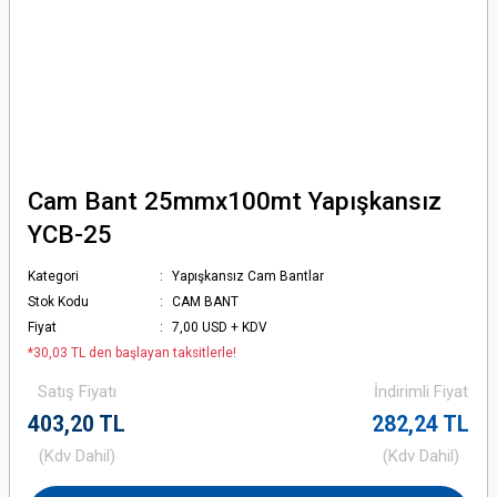
Cam Bant 25mmx100mt Yapışkansız
YCB-25
Kategori
Yapışkansız Cam Bantlar
Stok Kodu
CAM BANT
Fiyat
7,00 USD + KDV
*30,03 TL den başlayan taksitlerle!
Satış Fiyatı
İndirimli Fiyat
403,20 TL
282,24 TL
(Kdv Dahil)
(Kdv Dahil)