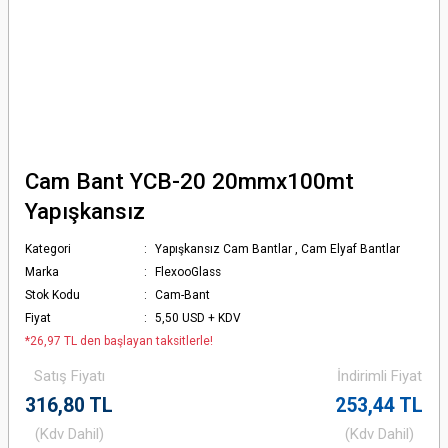
Cam Bant YCB-20 20mmx100mt
Yapışkansız
Kategori
Yapışkansız Cam Bantlar
,
Cam Elyaf Bantlar
Marka
FlexooGlass
Stok Kodu
Cam-Bant
Fiyat
5,50 USD + KDV
*26,97 TL den başlayan taksitlerle!
Satış Fiyatı
İndirimli Fiyat
316,80 TL
253,44 TL
(Kdv Dahil)
(Kdv Dahil)