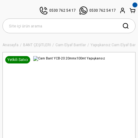
0530 762 54 17
0530 762 54 17
Anasayfa
BANT ÇEŞİTLERİ
Cam Elyaf Bantlar
Yapışkansız Cam Elyaf Bant
Yetkili Satıcı