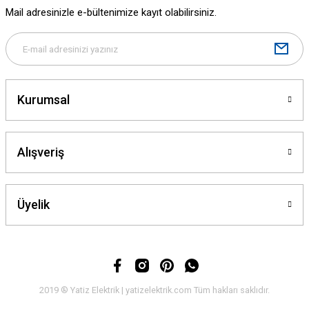
Ürün fiyatı diğer sitelerden daha pahalı.
Mail adresinizle e-bültenimize kayıt olabilirsiniz.
Bu ürüne benzer farklı alternatifler olmalı.
Kurumsal
Gönder
Alışveriş
Üyelik
2019 ® Yatiz Elektrik | yatizelektrik.com Tüm hakları saklıdır.