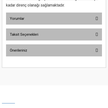
kadar direnç olanağı sağlamaktadır.
Yorumlar
Taksit Seçenekleri
Bu ürüne ilk yorumu siz yapın!
Önerileriniz
Yorum Yaz
Bu ürünün fiyat bilgisi, resim, ürün açıklamalarında ve diğer konularda
yetersiz gördüğünüz noktaları öneri formunu kullanarak tarafımıza
iletebilirsiniz.
Görüş ve önerileriniz için teşekkür ederiz.
Ürün resmi kalitesiz, bozuk veya görüntülenemiyor.
Ürün açıklamasında eksik bilgiler bulunuyor.
Ürün bilgilerinde hatalar bulunuyor.