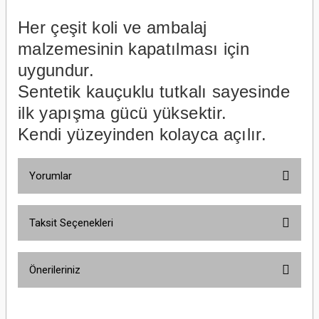
Her çeşit koli ve ambalaj
malzemesinin kapatılması için
uygundur.
Sentetik kauçuklu tutkalı sayesinde
ilk yapışma gücü yüksektir.
Kendi yüzeyinden kolayca açılır.
Yorumlar
Taksit Seçenekleri
Bu ürüne ilk yorumu siz yapın!
Önerileriniz
Yorum Yaz
Bu ürünün fiyat bilgisi, resim, ürün açıklamalarında ve diğer konularda
yetersiz gördüğünüz noktaları öneri formunu kullanarak tarafımıza