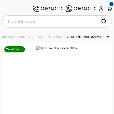
0530 762 54 17
0530 762 54 17
Anasayfa
BANT ÇEŞİTLERİ
Koli Bantları
VE-GE Koli Bandı 45mmx100m
Yetkili Satıcı