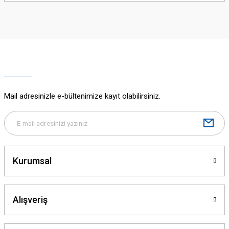
iletebilirsiniz.
Görüş ve önerileriniz için teşekkür ederiz.
Ürün resmi kalitesiz, bozuk veya görüntülenemiyor.
Ürün açıklamasında eksik bilgiler bulunuyor.
Ürün bilgilerinde hatalar bulunuyor.
Ürün fiyatı diğer sitelerden daha pahalı.
Mail adresinizle e-bültenimize kayıt olabilirsiniz.
Bu ürüne benzer farklı alternatifler olmalı.
Kurumsal
Gönder
Alışveriş