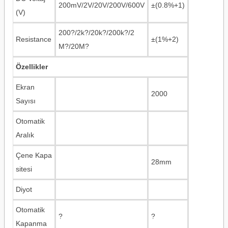
200mV/2V/20V/200V/600V
±(0.8%+1)
(V)
200?/2k?/20k?/200k?/2
Resistance
±(1%+2)
M?/20M?
Özellikler
Ekran
2000
Sayısı
Otomatik
Aralık
Çene Kapa
28mm
sitesi
Diyot
Otomatik
?
?
Kapanma