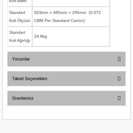
Koli Adeti
Standart
503mm × 485mm × 295mm (0.072
Koli Ölçüsü
CBM Per Standard Carton)
Standart
24.8kg
Koli Ağırlığı
Yorumlar
Taksit Seçenekleri
Bu ürüne ilk yorumu siz yapın!
Önerileriniz
Yorum Yaz
Bu ürünün fiyat bilgisi, resim, ürün açıklamalarında ve diğer konularda
yetersiz gördüğünüz noktaları öneri formunu kullanarak tarafımıza
iletebilirsiniz.
Görüş ve önerileriniz için teşekkür ederiz.