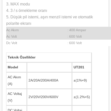
3. MAX modu
4. 3 / s örnekleme oranı
5. Düşük pil istemi, aşırı menzil istemi ve otomatik
polarite ekranı
Ac Akım
:
400 Amper
Ac Volt
:
600 Volt
Dc Volt
:
600 Volt
Teknik Özellikler
Model
UT201
AC Akım
2A/20A/200A/400A
±(1%+9)
(A)
AC Voltaj
2V/20V/200V/600V
±(1.2%+5)
(V)
DC Voltaj