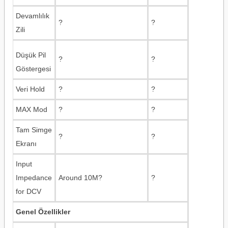
Devamlılık
?
?
Zili
Düşük Pil
?
?
Göstergesi
Veri Hold
?
?
MAX Mod
?
?
Tam Simge
?
?
Ekranı
Input
Impedance
Around 10M?
?
for DCV
Genel Özellikler