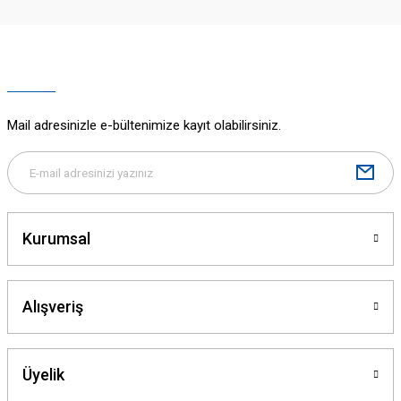
Ürün resmi kalitesiz, bozuk veya görüntülenemiyor.
Ürün açıklamasında eksik bilgiler bulunuyor.
Ürün bilgilerinde hatalar bulunuyor.
Ürün fiyatı diğer sitelerden daha pahalı.
Mail adresinizle e-bültenimize kayıt olabilirsiniz.
Bu ürüne benzer farklı alternatifler olmalı.
Kurumsal
Gönder
Alışveriş
Üyelik