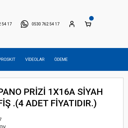
 54 17
0530 762 54 17
PROSKIT
VİDEOLAR
ÖDEME
PANO PRİZİ 1X16A SİYAH
İŞ .(4 ADET FİYATIDIR.)
7
KDV