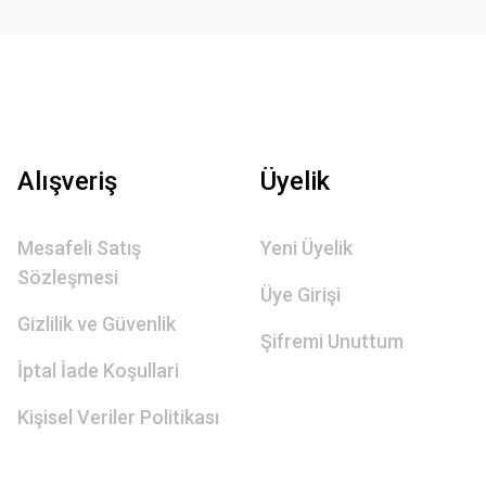
Alışveriş
Üyelik
Mesafeli Satış
Yeni Üyelik
Sözleşmesi
Üye Girişi
Gizlilik ve Güvenlik
Şifremi Unuttum
İptal İade Koşullari
Kişisel Veriler Politikası