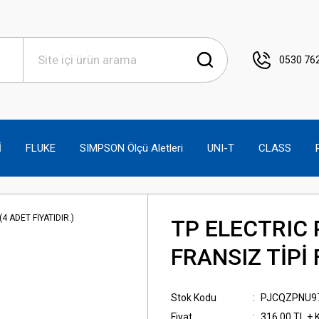
0530 762
İ
FLUKE
SIMPSON Ölçü Aletleri
UNI-T
CLASS
TP ELECTRIC 
FRANSIZ TİPİ F
Stok Kodu
PJCQZPNU9
Fiyat
316,00 TL + 