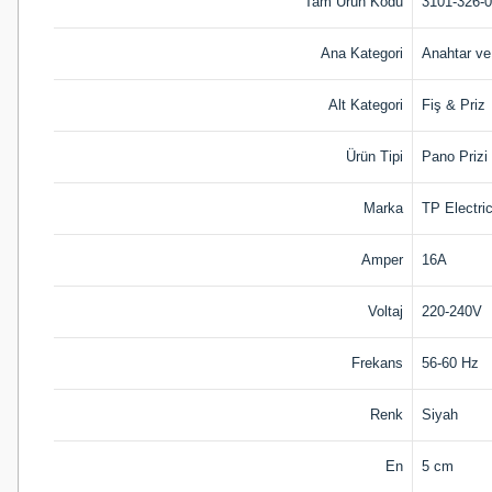
Tam Ürün Kodu
3101-326-
Ana Kategori
Anahtar ve
Alt Kategori
Fiş & Priz
Ürün Tipi
Pano Prizi
Marka
TP Electri
Amper
16A
Voltaj
220-240V
Frekans
56-60 Hz
Renk
Siyah
En
5 cm