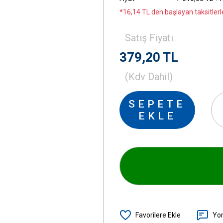
*16,14 TL den başlayan taksitlerl
Satış Fiyatı
379,20 TL
(Kdv Dahil)
SEPETE
EKLE
Yo