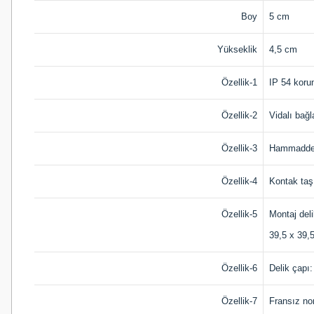
Boy
5 cm
Yükseklik
4,5 cm
Özellik-1
IP 54 koru
Özellik-2
Vidalı bağl
Özellik-3
Hammadde
Özellik-4
Kontak ta
Özellik-5
Montaj del
39,5 x 39,
Özellik-6
Delik çapı
Özellik-7
Fransız no