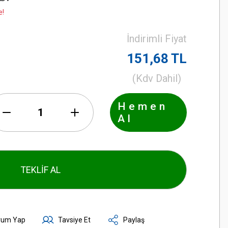
e!
İndirimli Fiyat
151,68 TL
(Kdv Dahil)
Hemen
Al
TEKLİF AL
rum Yap
Tavsiye Et
Paylaş