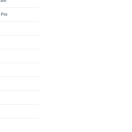
0300
 Priz
c