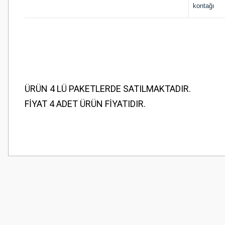
kontağı
ÜRÜN 4 LÜ PAKETLERDE SATILMAKTADIR.
FİYAT 4 ADET ÜRÜN FİYATIDIR.
Bu ürünün fiyat bilgisi, resim, ürün açıklamalarında ve diğer konularda
Görüş ve önerileriniz için teşekkür ederiz.
Ürün resmi kalitesiz, bozuk veya görüntülenemiyor.
Ürün açıklamasında eksik bilgiler bulunuyor.
Ürün bilgilerinde hatalar bulunuyor.
Ürün fiyatı diğer sitelerden daha pahalı.