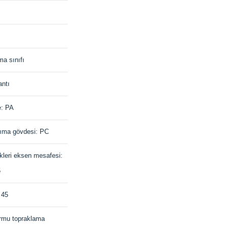
ma sınıfı
antı
: PA
şıma gövdesi: PC
ikleri eksen mesafesi:
5
: 45
rmu topraklama