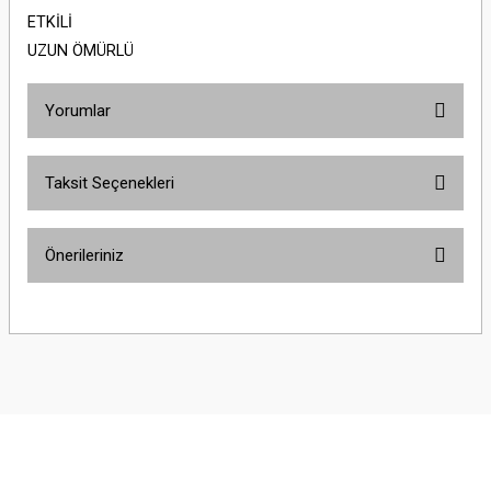
ETKİLİ
UZUN ÖMÜRLÜ
Yorumlar
Taksit Seçenekleri
Bu ürüne ilk yorumu siz yapın!
Önerileriniz
Yorum Yaz
Bu ürünün fiyat bilgisi, resim, ürün açıklamalarında ve diğer konularda
yetersiz gördüğünüz noktaları öneri formunu kullanarak tarafımıza
iletebilirsiniz.
Görüş ve önerileriniz için teşekkür ederiz.
Ürün resmi kalitesiz, bozuk veya görüntülenemiyor.
Ürün açıklamasında eksik bilgiler bulunuyor.
Ürün bilgilerinde hatalar bulunuyor.