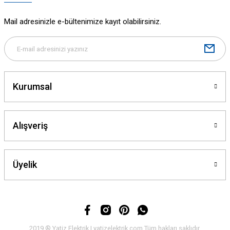
Ürün fiyatı diğer sitelerden daha pahalı.
Mail adresinizle e-bültenimize kayıt olabilirsiniz.
Bu ürüne benzer farklı alternatifler olmalı.
Kurumsal
Gönder
Alışveriş
Üyelik
2019 ® Yatiz Elektrik | yatizelektrik.com Tüm hakları saklıdır.