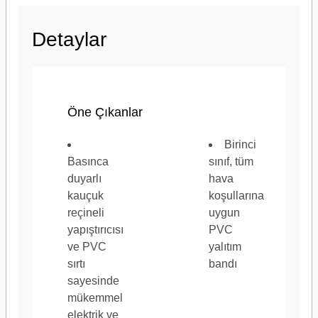
Detaylar
Tam Uzunluk (metrik)
20 m
Öne Çıkanlar
Birinci
Basınca
sınıf, tüm
Uygulamalar
Elektr
duyarlı
hava
kauçuk
koşullarına
reçineli
uygun
yapıştırıcısı
PVC
ve PVC
yalıtım
sırtı
bandı
Yapıştırıcı Tipi
Kauç
sayesinde
mükemmel
elektrik ve