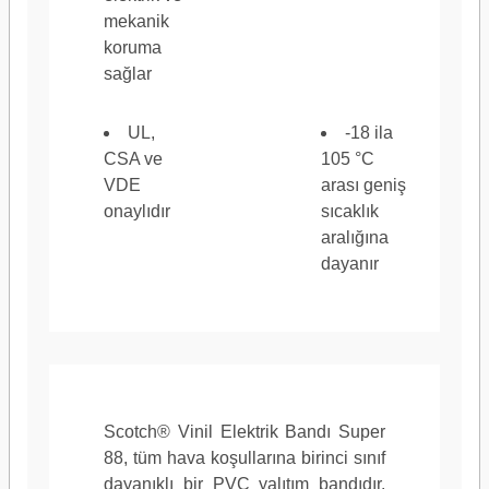
mekanik
koruma
Çekme Direnci (Metrik)
sağlar
35 N
UL,
-18 ila
CSA ve
105 °C
VDE
arası geniş
onaylıdır
sıcaklık
Ürün Rengi
Siyah
aralığına
dayanır
İzolasyon Direnci
> 10
Scotch® Vinil Elektrik Bandı Super
88, tüm hava koşullarına birinci sınıf
dayanıklı bir PVC yalıtım bandıdır.