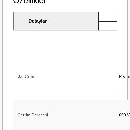
Özellikler
Detaylar
Bant Sınıfı
Prem
Gerilim Derecesi
600 V