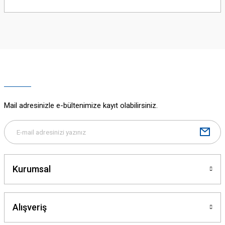
Bu ürünün fiyat bilgisi, resim, ürün açıklamalarında ve diğer konularda
yetersiz gördüğünüz noktaları öneri formunu kullanarak tarafımıza
iletebilirsiniz.
Görüş ve önerileriniz için teşekkür ederiz.
Ürün resmi kalitesiz, bozuk veya görüntülenemiyor.
Ürün açıklamasında eksik bilgiler bulunuyor.
Ürün bilgilerinde hatalar bulunuyor.
Ürün fiyatı diğer sitelerden daha pahalı.
Mail adresinizle e-bültenimize kayıt olabilirsiniz.
Bu ürüne benzer farklı alternatifler olmalı.
Kurumsal
Gönder
Alışveriş