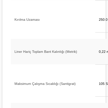
Kırılma Uzaması
250.0
Liner Hariç Toplam Bant Kalınlığı (Metrik)
0,22
Maksimum Çalışma Sıcaklığı (Santigrat)
105 S