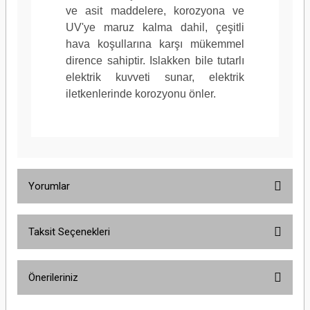
ve asit maddelere, korozyona ve
UV'ye maruz kalma dahil, çeşitli
hava koşullarına karşı mükemmel
dirence sahiptir. Islakken bile tutarlı
elektrik kuvveti sunar, elektrik
iletkenlerinde korozyonu önler.
Yorumlar
Taksit Seçenekleri
Bu ürüne ilk yorumu siz yapın!
Önerileriniz
Yorum Yaz