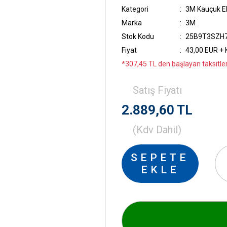
Kategori
3M Kauçuk Ele
Marka
3M
Stok Kodu
25B9T3SZH
Fiyat
43,00 EUR +
*307,45 TL den başlayan taksitler
Satış Fiyatı
2.889,60 TL
(Kdv Dahil)
SEPETE
EKLE