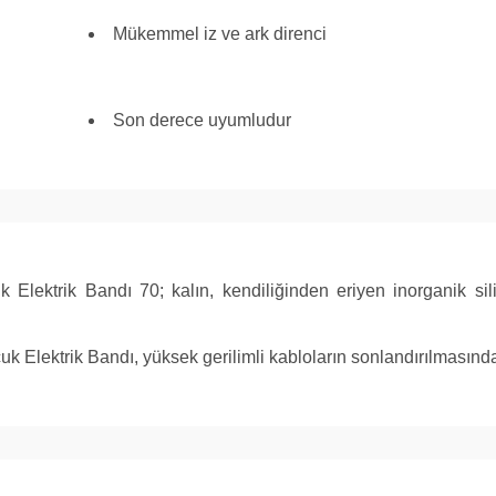
Mükemmel iz ve ark direnci
Son derece uyumludur
Elektrik Bandı 70; kalın, kendiliğinden eriyen inorganik sil
 Denizcilik, Ticari Yapı, Endüstriyel Yapı, İrigasyon, Bakım ve Onarım İ
, Cihaz ve Fikstür, Hizmet
 Elektrik Bandı, yüksek gerilimli kabloların sonlandırılmasında 
kımı, İzolasyon