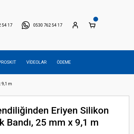
 54 17
0530 762 54 17
PROSKIT
VİDEOLAR
ÖDEME
x 9,1 m
diliğinden Eriyen Silikon
ik Bandı, 25 mm x 9,1 m