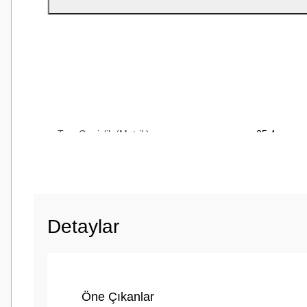
Minimum Çalışma Sıcaklığı (Santigrat)
0 Santigrat
Raf Ömrü
5 yıl
Tam Genişlik (Metrik)
25,4 mm
Sırt (Taşıyıcı) Kalınlığı (Metrik)
0,3 mm
Detaylar
Öne Çıkanlar
Sırt (Taşıyıcı) Malzemesi
Silikon