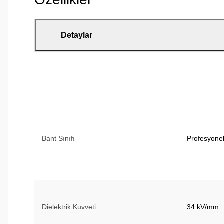
Detaylar
Bant Sınıfı
Profesyone
Dielektrik Kuvveti
34 kV/mm