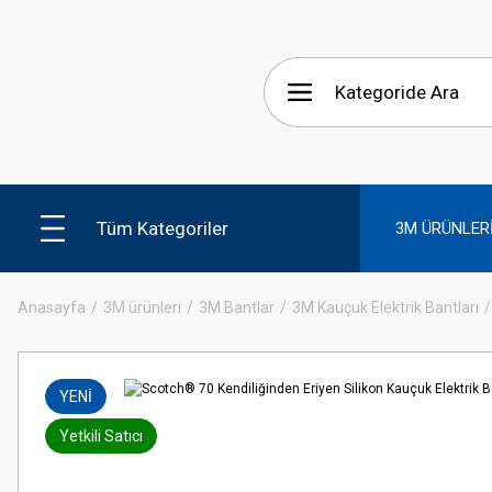
Tüm Kategoriler
3M ÜRÜNLER
Anasayfa
3M ürünleri
3M Bantlar
3M Kauçuk Elektrik Bantları
YENİ
Yetkili Satıcı