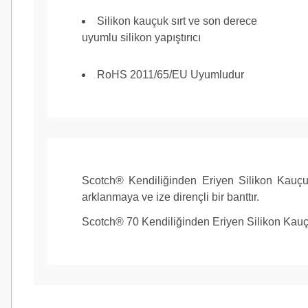
Silikon kauçuk sırt ve son derece
uyumlu silikon yapıştırıcı
RoHS 2011/65/EU Uyumludur
Tam Uzunluk (metrik)
9,1 m
Scotch® Kendiliğinden Eriyen Silikon Kauçuk 
Uygulama/Endüstri
Otomotiv ve
arklanmaya ve ize dirençli bir banttır.
Rüzgar Gücü
Scotch® 70 Kendiliğinden Eriyen Silikon Kauçuk
Uygulamalar
Elektrik Ba