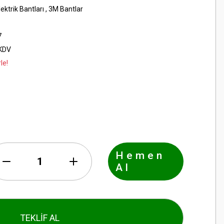
ktrik Bantları
,
3M Bantlar
7
 KDV
le!
Hemen
Al
TEKLİF AL