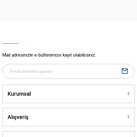
iletebilirsiniz.
Görüş ve önerileriniz için teşekkür ederiz.
Ürün resmi kalitesiz, bozuk veya görüntülenemiyor.
Ürün açıklamasında eksik bilgiler bulunuyor.
Ürün bilgilerinde hatalar bulunuyor.
Ürün fiyatı diğer sitelerden daha pahalı.
Mail adresinizle e-bültenimize kayıt olabilirsiniz.
Bu ürüne benzer farklı alternatifler olmalı.
Kurumsal
Gönder
Alışveriş