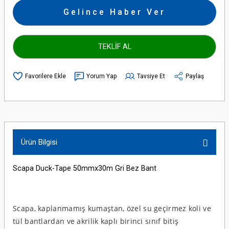
Gelince Haber Ver
TEKLİF AL
Yorum Yap
Tavsiye Et
Paylaş
Ürün Bilgisi
Scapa Duck-Tape 50mmx30m Gri Bez Bant
Scapa, kaplanmamış kumaştan, özel su geçirmez koli ve
tül bantlardan ve akrilik kaplı birinci sınıf bitiş