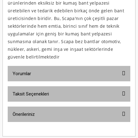
ürünlerinden eksiksiz bir kumaş bant yelpazesi
üretebilen ve tedarik edebilen birkaç önde gelen bant
üreticisinden biridir.
Bu, Scapa'nın çok çeşitli pazar
sektörlerinde hem emtia, birinci sınıf hem de teknik
uygulamalar için geniş bir kumaş bant yelpazesi
sunmasına olanak tanır.
Scapa bez bantlar otomotiv,
nükleer, askeri, gemi inşa ve inşaat sektörlerinde
güvenle belirtilmektedir
Yorumlar
Taksit Seçenekleri
Bu ürüne ilk yorumu siz yapın!
Önerileriniz
Yorum Yaz
Bu ürünün fiyat bilgisi, resim, ürün açıklamalarında ve diğer konularda
yetersiz gördüğünüz noktaları öneri formunu kullanarak tarafımıza