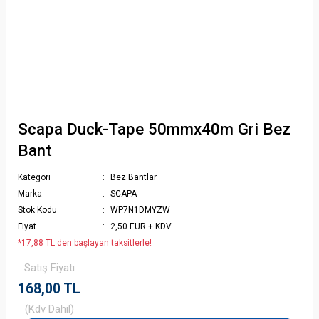
Scapa Duck-Tape 50mmx40m Gri Bez
Bant
Kategori
Bez Bantlar
Marka
SCAPA
Stok Kodu
WP7N1DMYZW
Fiyat
2,50 EUR + KDV
*17,88 TL den başlayan taksitlerle!
Satış Fiyatı
168,00 TL
(Kdv Dahil)