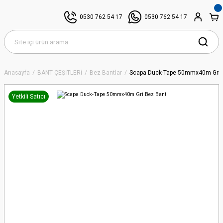
0530 762 54 17
0530 762 54 17
Anasayfa
BANT ÇEŞİTLERİ
Bez Bantlar
Scapa Duck-Tape 50mmx40m Gri 
Yetkili Satıcı