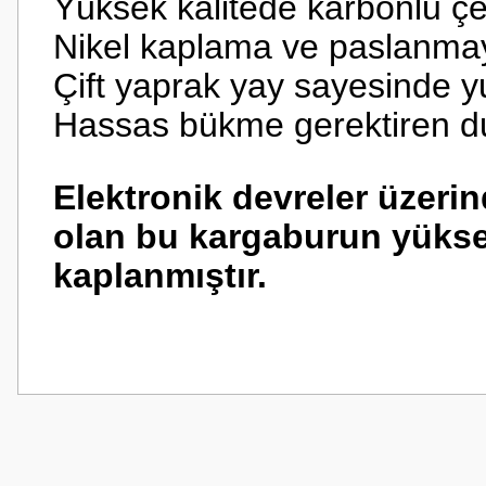
Yüksek kalitede karbonlu çe
Nikel kaplama ve paslanmay
Çift yaprak yay sayesinde 
Hassas bükme gerektiren dur
Elektronik devreler üzerin
olan bu kargaburun yüksek 
kaplanmıştır.
Bu ürünün fiyat bilgisi, resim, ürün açıklamalarında ve diğer konularda
Görüş ve önerileriniz için teşekkür ederiz.
Ürün resmi kalitesiz, bozuk veya görüntülenemiyor.
Ürün açıklamasında eksik bilgiler bulunuyor.