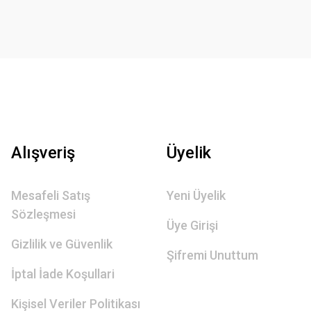
Alışveriş
Üyelik
Mesafeli Satış
Yeni Üyelik
Sözleşmesi
Üye Girişi
Gizlilik ve Güvenlik
Şifremi Unuttum
İptal İade Koşullari
Kişisel Veriler Politikası