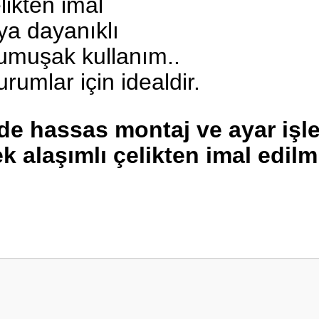
likten imal
a dayanıklı
yumuşak kullanım..
umlar için idealdir.
de hassas montaj ve ayar işle
alaşımlı çelikten imal edilmi
 yetersiz gördüğünüz noktaları öneri formunu kullanarak tarafımıza iletebilirsini
Bu ürüne ilk yorumu siz yapın!
Yorum Yaz