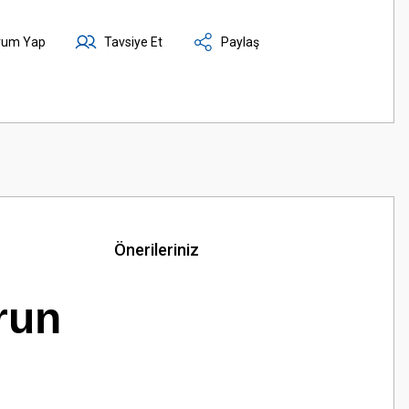
rum Yap
Tavsiye Et
Paylaş
Önerileriniz
run