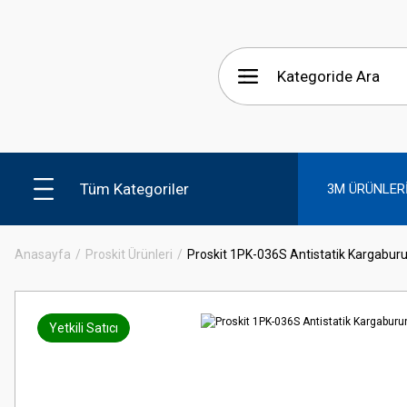
Tüm Kategoriler
3M ÜRÜNLER
Anasayfa
Proskit Ürünleri
Proskit 1PK-036S Antistatik Kargabur
Yetkili Satıcı