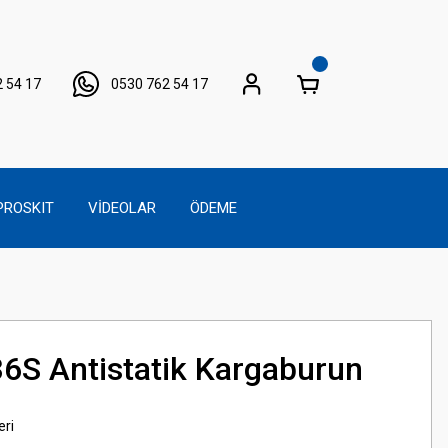
 54 17
0530 762 54 17
PROSKIT
VİDEOLAR
ÖDEME
36S Antistatik Kargaburun
eri