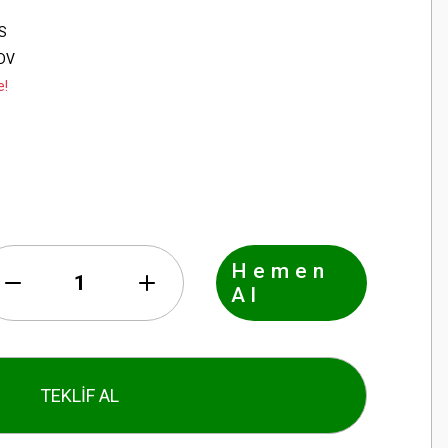
S
KDV
e!
Hemen
Al
TEKLİF AL