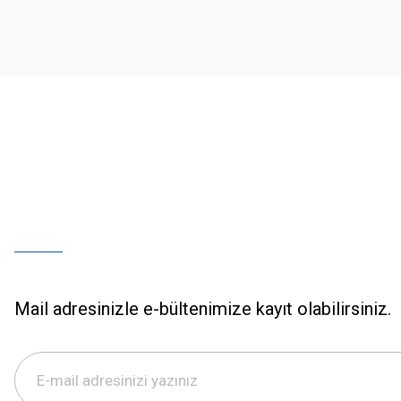
Ürün bilgilerinde hatalar bulunuyor.
Ürün fiyatı diğer sitelerden daha pahalı.
Bu ürüne benzer farklı alternatifler olmalı.
Mail adresinizle e-bültenimize kayıt olabilirsiniz.