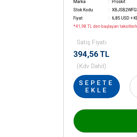
Marka
Proskit
Stok Kodu
XBJSB2WFG
Fiyat
6,85 USD + 
*41,98 TL den başlayan taksitlerl
Satış Fiyatı
394,56 TL
(Kdv Dahil)
SEPETE
EKLE