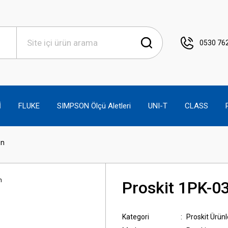
0530 762
İ
FLUKE
SIMPSON Ölçü Aletleri
UNI-T
CLASS
un
Proskit 1PK-0
Kategori
Proskit Ürünl