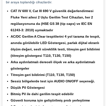
bir araya toplandığı cihazlardır.
CAT IV 600 V, Cat III 690 V güvenlik değerlendirmesi
Fluke Yeni ailesi 2 Uçlu Gerilim Test Cihazları, her 2
regülasyonuna da (HSE GS 38 (tip caps) ve IEC EN
61243-3: 2010) uymaktadır
AC/DC Gerilim A Clear tespitlerini 4 yol tarama ile tespit,
anında görülebilir LED Göstergesi, parlak dijital ekranlı
ölçüm değeri, sesli süreklilik testi, titreşim geri bildirimi
(titreşim göstergesi T110, T130, T150)
Arka aydınlatmalı dereceli ölçek ve arka aydınlatmalı
göstergeler
Titreşim geri bildirimi (T110, T130, T150)
Sessiz bölgelerde test için AUDIO ON/OFF seçeneği.
Düşük Pil Göstergesi
Bitmiş Pil ile dahi gerilim tespit edebilir
Güvenli koruma için geliştirilmiş prob yerleştirme