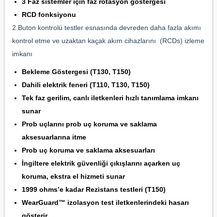
3 Faz sistemler için faz rotasyon göstergesi
RCD fonksiyonu
2 Buton kontrolü testler esnasında devreden daha fazla akımı
kontrol etme ve uzaktan kaçak akım cihazlarını (RCDs) izleme
imkanı
Bekleme Göstergesi (T130, T150)
Dahili elektrik feneri (T110, T130, T150)
Tek faz gerilim, canlı iletkenleri hızlı tanımlama imkanı
sunar
Prob uçlarını prob uç koruma ve saklama
aksesuarlarına itme
Prob uç koruma ve saklama aksesuarları
İngiltere elektrik güvenliği çıkışlarını açarken uç
koruma, ekstra el hizmeti sunar
1999 ohms’e kadar Rezistans testleri (T150)
WearGuard™ izolasyon test iletkenlerindeki hasarı
gösterir