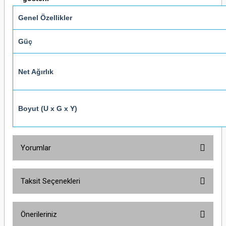
Genel Özellikler
Güç
Net Ağırlık
Boyut (U x G x Y)
Yorumlar
Taksit Seçenekleri
Bu ürüne ilk yorumu siz yapın!
Önerileriniz
Yorum Yaz