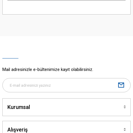
Bu ürünün fiyat bilgisi, resim, ürün açıklamalarında ve diğer konularda
yetersiz gördüğünüz noktaları öneri formunu kullanarak tarafımıza
iletebilirsiniz.
Görüş ve önerileriniz için teşekkür ederiz.
Ürün resmi kalitesiz, bozuk veya görüntülenemiyor.
Ürün açıklamasında eksik bilgiler bulunuyor.
Ürün bilgilerinde hatalar bulunuyor.
Ürün fiyatı diğer sitelerden daha pahalı.
Mail adresinizle e-bültenimize kayıt olabilirsiniz.
Bu ürüne benzer farklı alternatifler olmalı.
Kurumsal
Gönder
Alışveriş