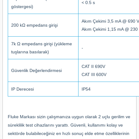
< 0.5 s
göstergesi)
Akım Çekimi 3,5 mA @ 690 
200 kΩ empedans girişi
Akım Çekimi 1,15 mA @ 230
7k Ω empedans girişi (yükleme
-
tuşlarına basılarak)
CAT II 690V
Güvenlik Değerlendirmesi
CAT III 600V
IP Derecesi
IP54
Fluke Markası sizin çalışmanıza uygun olarak 2 uçlu gerilim ve
süreklilik test cihazlarını yarattı. Güvenli, kullanımı kolay ve
sektörde bulabileceğiniz en hızlı sonuç elde etme özelliklerinin