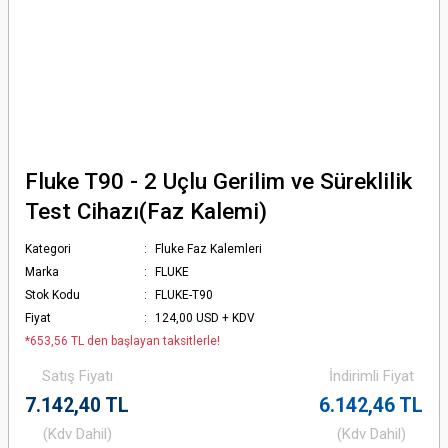
Fluke T90 - 2 Uçlu Gerilim ve Süreklilik
Test Cihazı(Faz Kalemi)
Kategori
Fluke Faz Kalemleri
Marka
FLUKE
Stok Kodu
FLUKE-T90
Fiyat
124,00 USD + KDV
*653,56 TL den başlayan taksitlerle!
Satış Fiyatı
İndirimli Fiyat
7.142,40 TL
6.142,46 TL
(Kdv Dahil)
(Kdv Dahil)