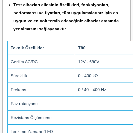
Test cihazları ailesinin özellikleri, fonksiyonları,
performansı ve fiyatları, tüm uygulamalarınız için en
uygun ve en çok tercih edeceğiniz cihazlar arasında
yer almasını sağlayacaktır.
Teknik Özellikler
T90
Gerilim AC/DC
12V - 690V
Süreklilik
0 - 400 kΩ
Frekans
0 / 40 - 400 Hz
Faz rotasyonu
-
Rezistans Ölçümleme
-
Tepkime Zamanı (LED