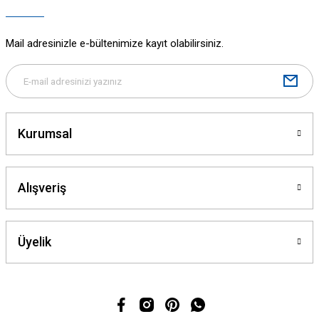
Ürün fiyatı diğer sitelerden daha pahalı.
Bu ürüne benzer farklı alternatifler olmalı.
Mail adresinizle e-bültenimize kayıt olabilirsiniz.
Gönder
Kurumsal
Alışveriş
Üyelik