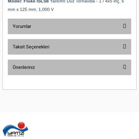
Model: Fluke ISLS8
Yalıtımlı Düz Tornavida - 1 / 4x5 inç, 6
mm x 125 mm, 1,000 V
Yorumlar
Taksit Seçenekleri
Bu ürüne ilk yorumu siz yapın!
Önerileriniz
Yorum Yaz
Bu ürünün fiyat bilgisi, resim, ürün açıklamalarında ve diğer konularda
yetersiz gördüğünüz noktaları öneri formunu kullanarak tarafımıza
iletebilirsiniz.
Görüş ve önerileriniz için teşekkür ederiz.
Ürün resmi kalitesiz, bozuk veya görüntülenemiyor.
Ürün açıklamasında eksik bilgiler bulunuyor.
Ürün bilgilerinde hatalar bulunuyor.