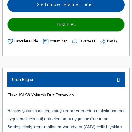
Gelince Haber Ver
TEKLİF AL
Yorum Yap
Tavsiye Et
Paylaş
Ürün Bilgisi
Fluke ISLS8 Yalıtımlı Düz Tornavida
Hassas yalıtımlı aletler, kafaya zarar vermeden maksimum tork
uygulamak için bağlantı elemanını uygun şekilde tutar.
Sertleştirilmiş krom-molibden-vanadyum (CMV) çelik bıçakları