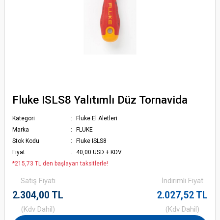
Fluke ISLS8 Yalıtımlı Düz Tornavida
Kategori
Fluke El Aletleri
Marka
FLUKE
Stok Kodu
Fluke ISLS8
Fiyat
40,00 USD + KDV
*215,73 TL den başlayan taksitlerle!
Satış Fiyatı
İndirimli Fiyat
2.304,00 TL
2.027,52 TL
(Kdv Dahil)
(Kdv Dahil)