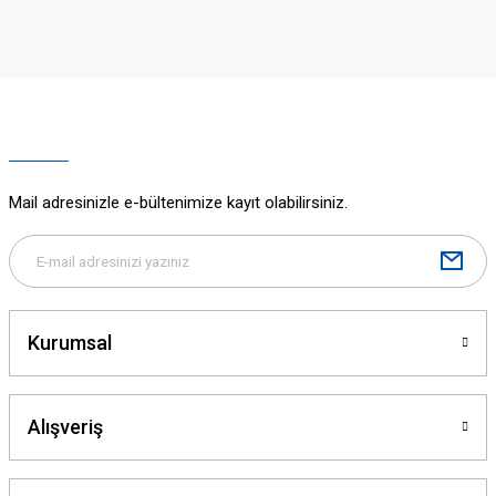
iletebilirsiniz.
Görüş ve önerileriniz için teşekkür ederiz.
Ürün resmi kalitesiz, bozuk veya görüntülenemiyor.
Ürün açıklamasında eksik bilgiler bulunuyor.
Ürün bilgilerinde hatalar bulunuyor.
Ürün fiyatı diğer sitelerden daha pahalı.
Mail adresinizle e-bültenimize kayıt olabilirsiniz.
Bu ürüne benzer farklı alternatifler olmalı.
Kurumsal
Gönder
Alışveriş