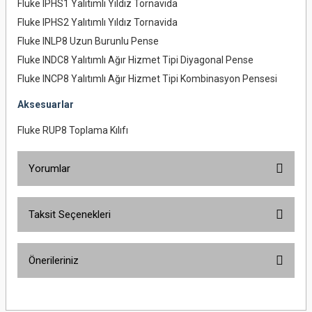
Fluke IPHS1 Yalıtımlı Yıldız Tornavida
Fluke IPHS2 Yalıtımlı Yıldız Tornavida
Fluke INLP8 Uzun Burunlu Pense
Fluke INDC8 Yalıtımlı Ağır Hizmet Tipi Diyagonal Pense
Fluke INCP8 Yalıtımlı Ağır Hizmet Tipi Kombinasyon Pensesi
Aksesuarlar
Fluke RUP8 Toplama Kılıfı
Yorumlar
Taksit Seçenekleri
Bu ürüne ilk yorumu siz yapın!
Önerileriniz
Yorum Yaz
Bu ürünün fiyat bilgisi, resim, ürün açıklamalarında ve diğer konularda
yetersiz gördüğünüz noktaları öneri formunu kullanarak tarafımıza