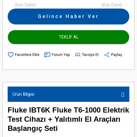
(Kdv Dahil)
(Kdv Dahil)
Gelince Haber Ver
TEKLİF AL
Yorum Yap
Tavsiye Et
Paylaş
Ürün Bilgisi
Fluke IBT6K Fluke T6-1000 Elektrik
Test Cihazı + Yalıtımlı El Araçları
Başlangıç Seti