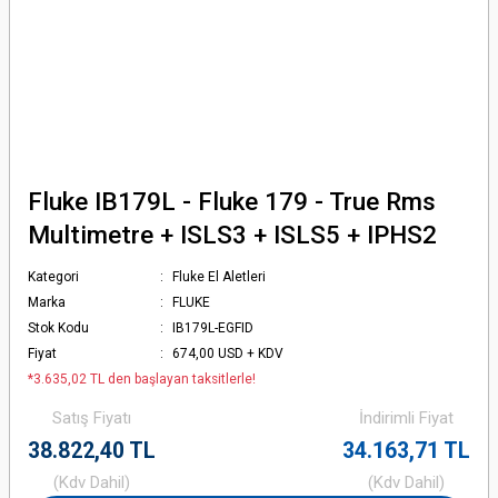
Fluke IB179L - Fluke 179 - True Rms
Multimetre + ISLS3 + ISLS5 + IPHS2
Kategori
Fluke El Aletleri
Marka
FLUKE
Stok Kodu
IB179L-EGFID
Fiyat
674,00 USD + KDV
*3.635,02 TL den başlayan taksitlerle!
Satış Fiyatı
İndirimli Fiyat
38.822,40 TL
34.163,71 TL
(Kdv Dahil)
(Kdv Dahil)