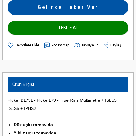
Gelince Haber Ver
TEKLİF AL
Yorum Yap
Tavsiye Et
Paylaş
Ürün Bilgisi
Fluke IB179L - Fluke 179 - True Rms Multimetre + ISLS3 +
ISLS5 + IPHS2
Düz uçlu tornavida
Yıldız uçlu tornavida