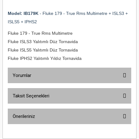
Model: IB179K
- Fluke 179 - True Rms Multimetre + ISLS3 +
ISLS5 + IPHS2
Fluke 179 - True Rms Multimetre
Fluke ISLS3 Yalıtımlı Düz Tornavida
Fluke ISLS5 Yalıtımlı Düz Tornavida
Fluke IPHS2 Yalıtımlı Yıldız Tornavida
Yorumlar
Taksit Seçenekleri
Bu ürüne ilk yorumu siz yapın!
Önerileriniz
Yorum Yaz
Bu ürünün fiyat bilgisi, resim, ürün açıklamalarında ve diğer konularda
yetersiz gördüğünüz noktaları öneri formunu kullanarak tarafımıza