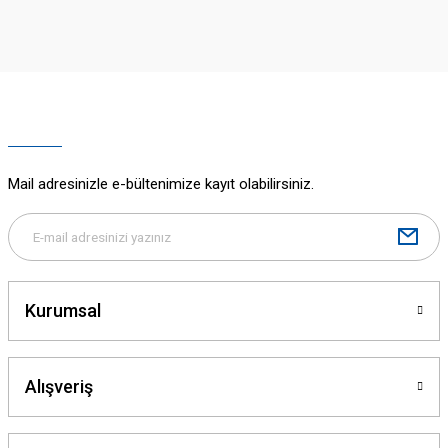
iletebilirsiniz.
Görüş ve önerileriniz için teşekkür ederiz.
Ürün resmi kalitesiz, bozuk veya görüntülenemiyor.
Ürün açıklamasında eksik bilgiler bulunuyor.
Ürün bilgilerinde hatalar bulunuyor.
Ürün fiyatı diğer sitelerden daha pahalı.
Mail adresinizle e-bültenimize kayıt olabilirsiniz.
Bu ürüne benzer farklı alternatifler olmalı.
Kurumsal
Gönder
Alışveriş