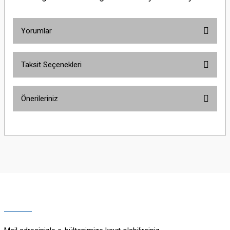
Yorumlar
Taksit Seçenekleri
Bu ürüne ilk yorumu siz yapın!
Önerileriniz
Yorum Yaz
Bu ürünün fiyat bilgisi, resim, ürün açıklamalarında ve diğer konularda
yetersiz gördüğünüz noktaları öneri formunu kullanarak tarafımıza
iletebilirsiniz.
Görüş ve önerileriniz için teşekkür ederiz.
Ürün resmi kalitesiz, bozuk veya görüntülenemiyor.
Ürün açıklamasında eksik bilgiler bulunuyor.
Ürün bilgilerinde hatalar bulunuyor.
Ürün fiyatı diğer sitelerden daha pahalı.