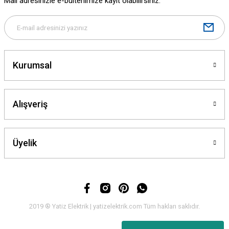
Mail adresinizle e-bültenimize kayıt olabilirsiniz.
Bu ürüne benzer farklı alternatifler olmalı.
Kurumsal
Gönder
Alışveriş
Üyelik
2019 ® Yatiz Elektrik | yatizelektrik.com Tüm hakları saklıdır.