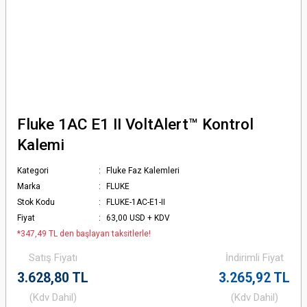
Fluke 1AC E1 II VoltAlert™ Kontrol
Kalemi
Kategori
Fluke Faz Kalemleri
Marka
FLUKE
Stok Kodu
FLUKE-1AC-E1-II
Fiyat
63,00 USD + KDV
*347,49 TL den başlayan taksitlerle!
Satış Fiyatı
İndirimli Fiyat
3.628,80 TL
3.265,92 TL
(Kdv Dahil)
(Kdv Dahil)