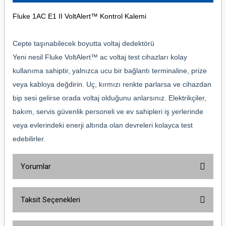
Fluke 1AC E1 II VoltAlert™ Kontrol Kalemi
Cepte taşınabilecek boyutta voltaj dedektörü
Yeni nesil Fluke VoltAlert™ ac voltaj test cihazları kolay
kullanıma sahiptir, yalnızca ucu bir bağlantı terminaline, prize
veya kabloya değdirin. Uç, kırmızı renkte parlarsa ve cihazdan
bip sesi gelirse orada voltaj olduğunu anlarsınız. Elektrikçiler,
bakım, servis güvenlik personeli ve ev sahipleri iş yerlerinde
veya evlerindeki enerji altında olan devreleri kolayca test
edebilirler.
Yorumlar
Taksit Seçenekleri
Bu ürüne ilk yorumu siz yapın!