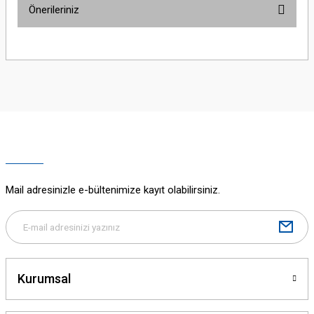
Önerileriniz
Yorum Yaz
Bu ürünün fiyat bilgisi, resim, ürün açıklamalarında ve diğer konularda
yetersiz gördüğünüz noktaları öneri formunu kullanarak tarafımıza
iletebilirsiniz.
Görüş ve önerileriniz için teşekkür ederiz.
Ürün resmi kalitesiz, bozuk veya görüntülenemiyor.
Ürün açıklamasında eksik bilgiler bulunuyor.
Ürün bilgilerinde hatalar bulunuyor.
Ürün fiyatı diğer sitelerden daha pahalı.
Mail adresinizle e-bültenimize kayıt olabilirsiniz.
Bu ürüne benzer farklı alternatifler olmalı.
Kurumsal
Gönder