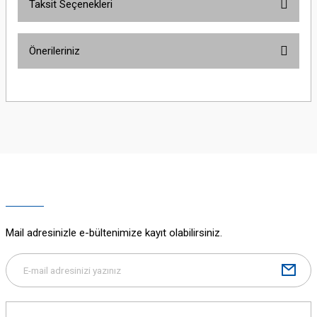
Taksit Seçenekleri
Bu ürüne ilk yorumu siz yapın!
Önerileriniz
Yorum Yaz
Bu ürünün fiyat bilgisi, resim, ürün açıklamalarında ve diğer konularda
yetersiz gördüğünüz noktaları öneri formunu kullanarak tarafımıza
iletebilirsiniz.
Görüş ve önerileriniz için teşekkür ederiz.
Ürün resmi kalitesiz, bozuk veya görüntülenemiyor.
Ürün açıklamasında eksik bilgiler bulunuyor.
Ürün bilgilerinde hatalar bulunuyor.
Ürün fiyatı diğer sitelerden daha pahalı.
Mail adresinizle e-bültenimize kayıt olabilirsiniz.
Bu ürüne benzer farklı alternatifler olmalı.