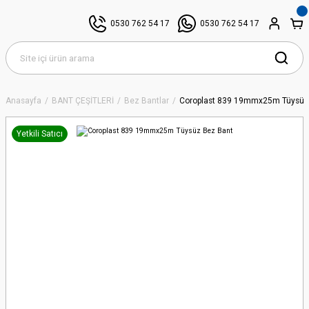
0530 762 54 17
0530 762 54 17
Anasayfa
BANT ÇEŞİTLERİ
Bez Bantlar
Coroplast 839 19mmx25m Tüysüz
Yetkili Satıcı