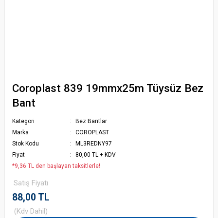
Coroplast 839 19mmx25m Tüysüz Bez
Bant
Kategori
Bez Bantlar
Marka
COROPLAST
Stok Kodu
ML3REDNY97
Fiyat
80,00 TL + KDV
*9,36 TL den başlayan taksitlerle!
Satış Fiyatı
88,00 TL
(Kdv Dahil)