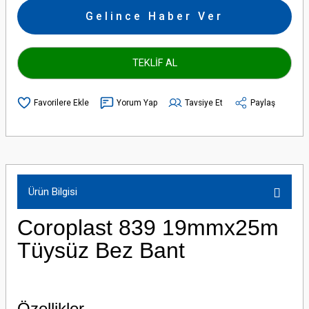
Gelince Haber Ver
TEKLİF AL
Yorum Yap
Tavsiye Et
Paylaş
Ürün Bilgisi
Coroplast 839 19mmx25m
Tüysüz Bez Bant
Özellikler