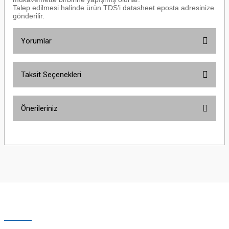
Talep edilmesi halinde ürün TDS’i datasheet eposta adresinize
gönderilir.
Yorumlar
Taksit Seçenekleri
Bu ürüne ilk yorumu siz yapın!
Önerileriniz
Yorum Yaz
Bu ürünün fiyat bilgisi, resim, ürün açıklamalarında ve diğer konularda
yetersiz gördüğünüz noktaları öneri formunu kullanarak tarafımıza
iletebilirsiniz.
Görüş ve önerileriniz için teşekkür ederiz.
Ürün resmi kalitesiz, bozuk veya görüntülenemiyor.
Ürün açıklamasında eksik bilgiler bulunuyor.
Ürün bilgilerinde hatalar bulunuyor.