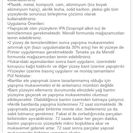
•Plastik, metal, kompozit, cam, alüminyum (toz boyalı
alüminyum hariç), akrilik levha, solid karbon, pleksi gibi tüm
yüzeylerde sorunsuz birleştirme çözümü olarak
kullanabilirsiniz.
Uygulama Önerileri:
•Yapışacak olan yüzeylerin IPA (İzopropil alkol su) ile
temizlenmesi gerekmektedir. Mendil formunda mağazamızdan
temin edebilirsiniz.
•2 yüzey de temizlendikten sonra yapışma mukavemetini
artırmak için (bazı uygulamalarda 30% artış) her iki yüzeye de
Primer uygulanması gerekmektedir. Teneke ya da Mendil
formunda mağazamızdan temin edebilirsiniz.
•Yukarıdaki aşamalardan sonra bant uygulanır, üzerindeki
koruyucu kağıt kaldırılır ve diğer yüzey bant üzerine yapıştırılır.
•Yüzeyler üzerine basınç uygulanır ve montaj tamamlanır
Püf Noktalar:
•Bantlar ele yapışmak üzere tasarlanmamış olduğu için
yapışma mukavemetini el ile anlamanız mümkün değildir.
•Bant yüzeyini ellemeniz durumunda elinizdeki yağ bantın
yüzeyine geçecek ve yapışma mukavemetini olumsuz
etkileyecektir. Olabildiğince bantın üzerinden tutmaya çalışınız.
•Akrilik bantlarda yapışma kürlenmesi 72 saat sürmektedir. İlk
yapışmada parçalar birbirine monte olur, beklemeniz ya da
sabit tutmanız gerekmez. Fakat el ile zorladığınızda parçaları
birbirinden ayırabilirsiniz. 72 saate kadar her geçen dakika,
bantın yapıştırıcısı yüzeydeki mikro boşluklara akar ve
mukavemet giderek artar. 72 saat sonra parçalar yapısal
mukavemette birbirine yapışmış olurlar.