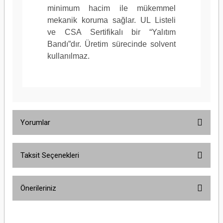
minimum hacim ile mükemmel
mekanik koruma sağlar.
UL Listeli
Raf ömrü
5 yıl
ve CSA Sertifikalı bir “Yalıtım
Bandı”dır.
Üretim sürecinde solvent
kullanılmaz.
Bant Sınıfı
Genel kullanım
Yorumlar
Taksit Seçenekleri
Astarsız Toplam Bant Kalınlığı (İngiliz)
0,006 inç
Bu ürüne ilk yorumu siz yapın!
Önerileriniz
Yorum Yaz
Bu ürünün fiyat bilgisi, resim, ürün açıklamalarında ve diğer konularda
yetersiz gördüğünüz noktaları öneri formunu kullanarak tarafımıza
Astarsız Toplam Bant Kalınlığı (Metrik)
0,15 mm