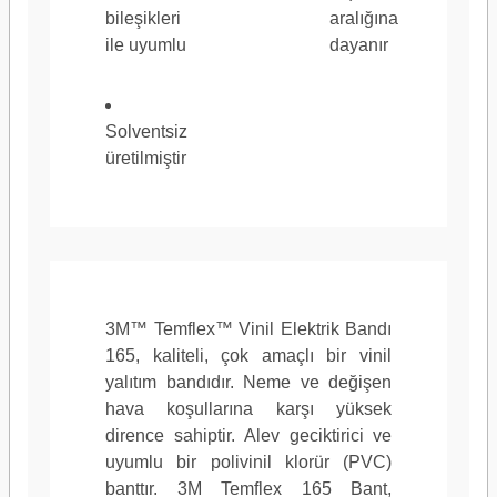
bileşikleri
aralığına
ile uyumlu
dayanır
Toplam Genişlik (İngiliz)
0,75 inç
Solventsiz
üretilmiştir
Toplam Genişlik (Metrik)
19 mm
3M™ Temflex™ Vinil Elektrik Bandı
165, kaliteli, çok amaçlı bir vinil
yalıtım bandıdır.
Neme ve değişen
Ürün Rengi
Sarı, Beyaz, Kı
hava koşullarına karşı yüksek
dirence sahiptir.
Alev geciktirici ve
uyumlu bir polivinil klorür (PVC)
banttır.
3M Temflex 165 Bant,