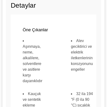
Minimum Çalışma Sıcaklığı (Santigrat)
0 ℃
Detaylar
Öne Çıkanlar
Minimum Çalışma Sıcaklığı (Fahrenhayt)
32 ℉
Alev
Aşınmaya,
geciktirici ve
neme,
elektrik
alkalilere,
iletkenlerinin
solventlere
korozyonunu
Toplam Uzunluk (İngiliz)
60 ft
ve asitlere
engeller
karşı
dayanıklıdır
Kauçuk
32 ila 194
Toplam Uzunluk (Metrik)
18 m
ve sentetik
°F (0 ila 90
ekleme
°C) sıcaklık