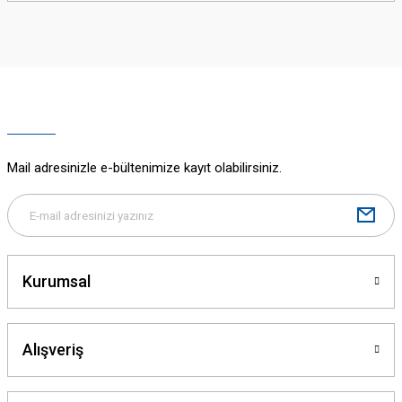
iletebilirsiniz.
Görüş ve önerileriniz için teşekkür ederiz.
Ürün resmi kalitesiz, bozuk veya görüntülenemiyor.
Ürün açıklamasında eksik bilgiler bulunuyor.
Voltaj derecesi
600 volt
Ürün bilgilerinde hatalar bulunuyor.
Ürün fiyatı diğer sitelerden daha pahalı.
Mail adresinizle e-bültenimize kayıt olabilirsiniz.
Bu ürüne benzer farklı alternatifler olmalı.
Kurumsal
Gönder
Alışveriş