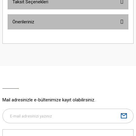
Taksit Seçenekleri
Bu ürüne ilk yorumu siz yapın!
Önerileriniz
Yorum Yaz
Bu ürünün fiyat bilgisi, resim, ürün açıklamalarında ve diğer konularda
yetersiz gördüğünüz noktaları öneri formunu kullanarak tarafımıza
iletebilirsiniz.
Görüş ve önerileriniz için teşekkür ederiz.
Ürün resmi kalitesiz, bozuk veya görüntülenemiyor.
Ürün açıklamasında eksik bilgiler bulunuyor.
Ürün bilgilerinde hatalar bulunuyor.
Ürün fiyatı diğer sitelerden daha pahalı.
Mail adresinizle e-bültenimize kayıt olabilirsiniz.
Bu ürüne benzer farklı alternatifler olmalı.