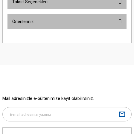
Taksit Seçenekleri
Bu ürüne ilk yorumu siz yapın!
Önerileriniz
Yorum Yaz
Bu ürünün fiyat bilgisi, resim, ürün açıklamalarında ve diğer konularda
yetersiz gördüğünüz noktaları öneri formunu kullanarak tarafımıza
iletebilirsiniz.
Görüş ve önerileriniz için teşekkür ederiz.
Ürün resmi kalitesiz, bozuk veya görüntülenemiyor.
Ürün açıklamasında eksik bilgiler bulunuyor.
Ürün bilgilerinde hatalar bulunuyor.
Ürün fiyatı diğer sitelerden daha pahalı.
Mail adresinizle e-bültenimize kayıt olabilirsiniz.
Bu ürüne benzer farklı alternatifler olmalı.