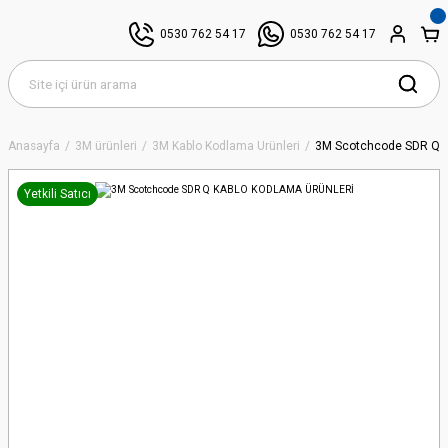
0530 762 54 17
0530 762 54 17
Anasayfa
3M ürünleri
3M Kablo Kodlama Ürünleri
3M Scotchcode SDR Q
Yetkili Satıcı