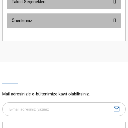
Taksit Seçenekleri
Bu ürüne ilk yorumu siz yapın!
Önerileriniz
Yorum Yaz
Bu ürünün fiyat bilgisi, resim, ürün açıklamalarında ve diğer konularda
yetersiz gördüğünüz noktaları öneri formunu kullanarak tarafımıza
iletebilirsiniz.
Görüş ve önerileriniz için teşekkür ederiz.
Ürün resmi kalitesiz, bozuk veya görüntülenemiyor.
Ürün açıklamasında eksik bilgiler bulunuyor.
Ürün bilgilerinde hatalar bulunuyor.
Ürün fiyatı diğer sitelerden daha pahalı.
Mail adresinizle e-bültenimize kayıt olabilirsiniz.
Bu ürüne benzer farklı alternatifler olmalı.