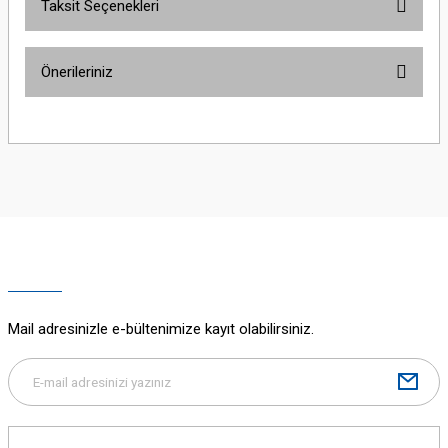
Taksit Seçenekleri
Bu ürüne ilk yorumu siz yapın!
Önerileriniz
Yorum Yaz
Bu ürünün fiyat bilgisi, resim, ürün açıklamalarında ve diğer konularda
yetersiz gördüğünüz noktaları öneri formunu kullanarak tarafımıza
iletebilirsiniz.
Görüş ve önerileriniz için teşekkür ederiz.
Ürün resmi kalitesiz, bozuk veya görüntülenemiyor.
Ürün açıklamasında eksik bilgiler bulunuyor.
Ürün bilgilerinde hatalar bulunuyor.
Ürün fiyatı diğer sitelerden daha pahalı.
Mail adresinizle e-bültenimize kayıt olabilirsiniz.
Bu ürüne benzer farklı alternatifler olmalı.