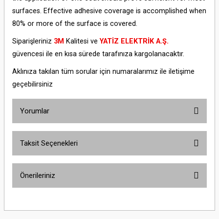
surfaces. Effective adhesive coverage is accomplished when
80% or more of the surface is covered.
Siparişleriniz
3M
Kalitesi ve
YATİZ ELEKTRİK A.Ş.
güvencesi ile en kısa sürede tarafınıza kargolanacaktır.
Aklınıza takılan tüm sorular için numaralarımız ile iletişime
geçebilirsiniz
Yorumlar
Taksit Seçenekleri
Bu ürüne ilk yorumu siz yapın!
Önerileriniz
Yorum Yaz
Bu ürünün fiyat bilgisi, resim, ürün açıklamalarında ve diğer konularda
yetersiz gördüğünüz noktaları öneri formunu kullanarak tarafımıza
iletebilirsiniz.