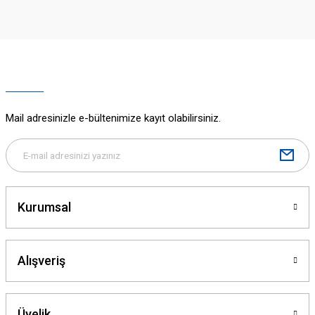
Görüş ve önerileriniz için teşekkür ederiz.
Ürün resmi kalitesiz, bozuk veya görüntülenemiyor.
Ürün açıklamasında eksik bilgiler bulunuyor.
Ürün bilgilerinde hatalar bulunuyor.
Ürün fiyatı diğer sitelerden daha pahalı.
Mail adresinizle e-bültenimize kayıt olabilirsiniz.
Bu ürüne benzer farklı alternatifler olmalı.
Kurumsal
Gönder
Alışveriş
Üyelik