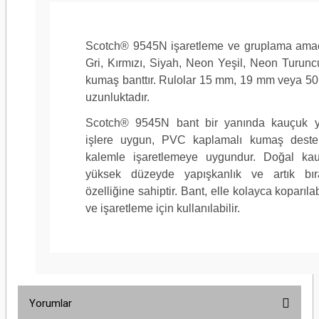
Scotch® 9545N işaretleme ve gruplama amacı
Gri, Kırmızı, Siyah, Neon Yeşil, Neon Turunc
kumaş banttır. Rulolar 15 mm, 19 mm veya 50
Yapıştırıcı Tipi
Kauçuk
uzunluktadır.
Scotch® 9545N bant bir yanında kauçuk yap
işlere uygun, PVC kaplamalı kumaş destek
kalemle işaretlemeye uygundur. Doğal kauçu
yüksek düzeyde yapışkanlık ve artık bı
Çekme Direnci (Metrik)
103 N/10
özelliğine sahiptir. Bant, elle kolayca koparıla
ve işaretleme için kullanılabilir.
Ürün Rengi
Sarı
Yorumlar