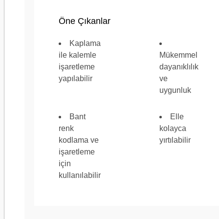
Raf Ömrü
60 Ay
Öne Çıkanlar
Kaplama
ile kalemle
Mükemmel
işaretleme
dayanıklılık
yapılabilir
ve
Sırt (Taşıyıcı) Malzemesi
Cam bezi
uygunluk
Bant
Elle
renk
kolayca
kodlama ve
yırtılabilir
Tam Genişlik (Metrik)
19 mm
işaretleme
için
kullanılabilir
Tam Uzunluk (metrik)
50 m