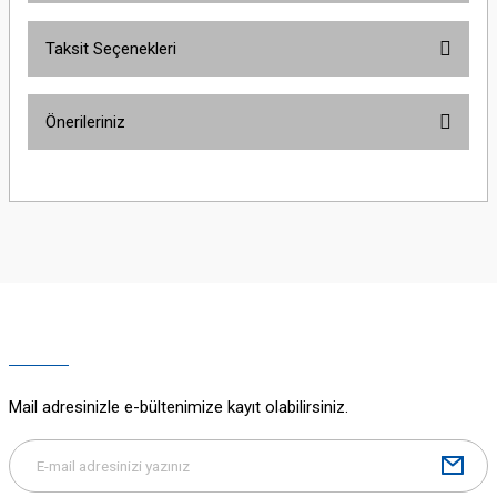
Taksit Seçenekleri
Bu ürüne ilk yorumu siz yapın!
İç Mekan/Dış Mekan
İç Mekan
Önerileriniz
Yorum Yaz
Bu ürünün fiyat bilgisi, resim, ürün açıklamalarında ve diğer konularda
yetersiz gördüğünüz noktaları öneri formunu kullanarak tarafımıza
iletebilirsiniz.
Görüş ve önerileriniz için teşekkür ederiz.
Ürün resmi kalitesiz, bozuk veya görüntülenemiyor.
Ürün açıklamasında eksik bilgiler bulunuyor.
Ürün bilgilerinde hatalar bulunuyor.
Ürün fiyatı diğer sitelerden daha pahalı.
Mail adresinizle e-bültenimize kayıt olabilirsiniz.
Bu ürüne benzer farklı alternatifler olmalı.