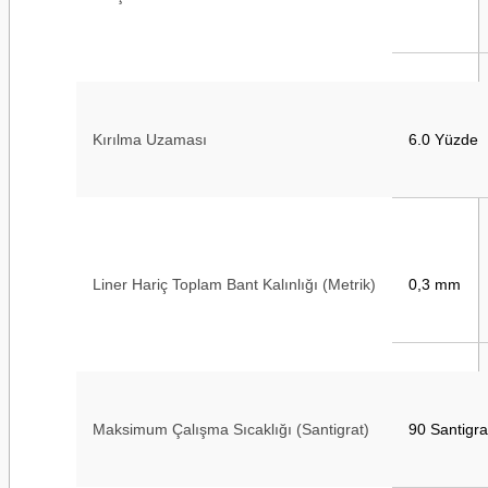
Kırılma Uzaması
6.0 Yüzde
Liner Hariç Toplam Bant Kalınlığı (Metrik)
0,3 mm
Maksimum Çalışma Sıcaklığı (Santigrat)
90 Santigr