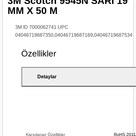
3M Scotch 9545N SARI 19
MM X 50 M
3M ID 7000062741
UPC
04046719687350,04046719687169,04046719687534
Özellikler
Detaylar
Karşılanan Özellikler
RoHS 2011