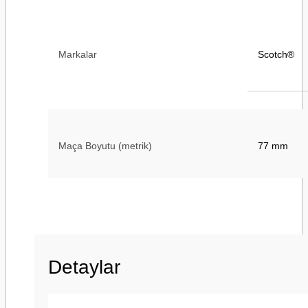
Markalar
Scotch®
Maça Boyutu (metrik)
77 mm
Minimum Çalışma Sıcaklığı (Santigrat)
-20 Santigr
Detaylar