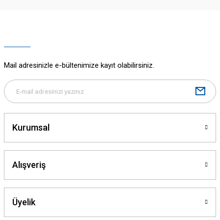
Ürün resmi kalitesiz, bozuk veya görüntülenemiyor.
Ürün açıklamasında eksik bilgiler bulunuyor.
Ürün bilgilerinde hatalar bulunuyor.
Ürün fiyatı diğer sitelerden daha pahalı.
Mail adresinizle e-bültenimize kayıt olabilirsiniz.
Bu ürüne benzer farklı alternatifler olmalı.
Kurumsal
Gönder
Alışveriş
Üyelik