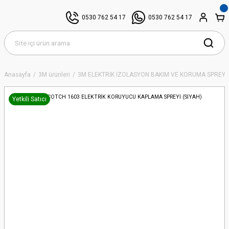
0530 762 54 17
0530 762 54 17
Anasayfa
3M ürünleri
3M ELEKTRİK İZOLASYON BAKIM VE KORUMA SPREYL
Yetkili Satıcı