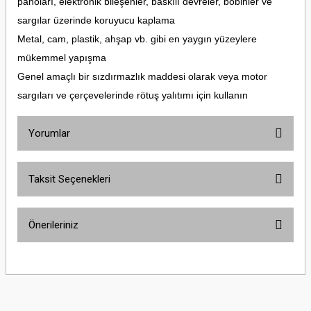
panoları, elektronik bileşenler, baskılı devreler, bobinler ve
sargılar üzerinde koruyucu kaplama
Metal, cam, plastik, ahşap vb. gibi en yaygın yüzeylere
mükemmel yapışma
Genel amaçlı bir sızdırmazlık maddesi olarak veya motor
sargıları ve çerçevelerinde rötuş yalıtımı için kullanın
Yorumlar
Taksit Seçenekleri
Bu ürüne ilk yorumu siz yapın!
Önerileriniz
Yorum Yaz
Bu ürünün fiyat bilgisi, resim, ürün açıklamalarında ve diğer konularda
yetersiz gördüğünüz noktaları öneri formunu kullanarak tarafımıza
iletebilirsiniz.
Görüş ve önerileriniz için teşekkür ederiz.