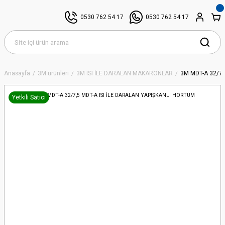
0530 762 54 17
0530 762 54 17
Anasayfa
3M ürünleri
3M ISI İLE DARALAN MAKARONLAR
3M MDT-A 32/7,
Yetkili Satıcı