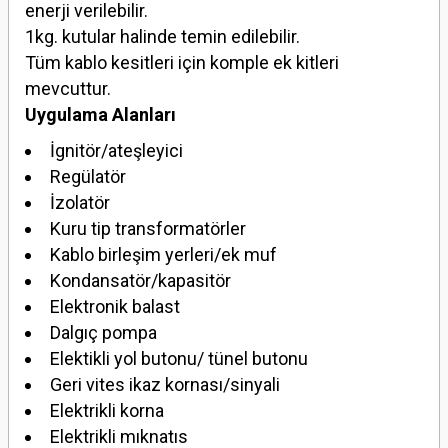
enerji verilebilir.
1kg. kutular halinde temin edilebilir.
Tüm kablo kesitleri için komple ek kitleri
mevcuttur.
Uygulama Alanları
İgnitör/ateşleyici
Regülatör
İzolatör
Kuru tip transformatörler
Kablo birleşim yerleri/ek muf
Kondansatör/kapasitör
Elektronik balast
Dalgıç pompa
Elektikli yol butonu/ tünel butonu
Geri vites ikaz kornası/sinyali
Elektrikli korna
Elektrikli mıknatıs