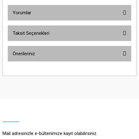
Yorumlar
Taksit Seçenekleri
Bu ürüne ilk yorumu siz yapın!
Önerileriniz
Yorum Yaz
Bu ürünün fiyat bilgisi, resim, ürün açıklamalarında ve diğer konularda
yetersiz gördüğünüz noktaları öneri formunu kullanarak tarafımıza
iletebilirsiniz.
Görüş ve önerileriniz için teşekkür ederiz.
Ürün resmi kalitesiz, bozuk veya görüntülenemiyor.
Ürün açıklamasında eksik bilgiler bulunuyor.
Ürün bilgilerinde hatalar bulunuyor.
Ürün fiyatı diğer sitelerden daha pahalı.
Mail adresinizle e-bültenimize kayıt olabilirsiniz.
Bu ürüne benzer farklı alternatifler olmalı.