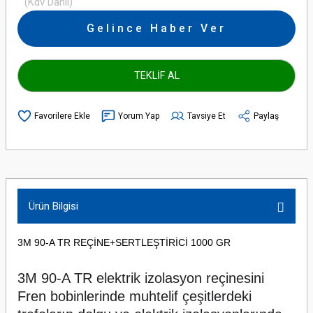
(Kdv Dahil)
Gelince Haber Ver
TEKLİF AL
Yorum Yap
Tavsiye Et
Paylaş
Ürün Bilgisi
3M 90-A TR REÇİNE+SERTLEŞTİRİCİ 1000 GR
3M 90-A TR elektrik izolasyon reçinesini
Fren bobinlerinde muhtelif çeşitlerdeki