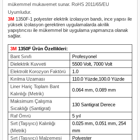
mükemmel mukavemet sunar. RoHS 2011/65/EU
Uyumludur.
3M
1350F-1 polyester elektrik izolasyon bandı, ince yapısı ile
yüksek izolasyon gerektiren uygulamalarda akrilik
yapıştırıcısı ile mükemmel bir uygulama yapmanıza olanak
sağlar.
3M
1350F Ürün Özellikleri:
Bant Sınıfı
Profesyonel
Dielektrik Kuvveti
5500 Volt, 7000 Volt
Elektrolit Korozyon Faktörü
1.0
Kırılma Uzaması
110.0 Yüzde,100.0 Yüzde
Liner Hariç Toplam Bant
0.064 mm, 0.089 mm
Kalınlığı (Metrik)
Maksimum Çalışma
130 Santigrat Derece
Sıcaklığı (Santigrat)
Raf Ömrü
5 yıl
Sırt (Taşıyıcı) Kalınlığı
0.025 mm, 0.051 mm, 254
(Metrik)
mm
Sırt (Taşıyıcı) Malzemesi
Polyester