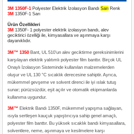
3M 1350F-1
Polyester Elektrik İzolasyon Bandı
Sarı
Renk
3M
1350F-1 Sarı
Ürün Özellikleri
3M
1350F- 1 polyester elektrik izolasyon bandı, alev
geciktirici özelliği ile, kimyasallara ve aşınmaya karşı
dayanıklıdır.
3M™ 1350
Bant, UL 510'un alev geciktirme gereksinimlerini
karşılayan elektrik yalıtımlı polyester film banttır. Birçok UL
Onaylı İzolasyon Sisteminde kullanılan malzemelerden
oluşur ve UL 130 °C sıcaklık derecesine sahiptir. Ayrıca,
mükemmel gevşeme ve solvent direnci ile iyi ıslak tutuş
sunar; pürüzsüzdür, eşit açılır ve otomatik ekipmanlarda
kullanıma uygundur.
3M™
Elektrik Bandı 1350F, mükemmel yapışma sağlayan,
ısıyla sertleşen kauçuk yapıştırıcıya sahip genel amaçlı,
polyester film banttır. Bu yüksek sıcaklık bandı kimyasallara,
solventlere, neme, aşınmaya ve kesilmelere karşı