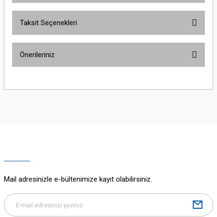
Taksit Seçenekleri
Bu ürüne ilk yorumu siz yapın!
Önerileriniz
Yorum Yaz
Bu ürünün fiyat bilgisi, resim, ürün açıklamalarında ve diğer konularda
yetersiz gördüğünüz noktaları öneri formunu kullanarak tarafımıza
iletebilirsiniz.
Görüş ve önerileriniz için teşekkür ederiz.
Ürün resmi kalitesiz, bozuk veya görüntülenemiyor.
Ürün açıklamasında eksik bilgiler bulunuyor.
Ürün bilgilerinde hatalar bulunuyor.
Ürün fiyatı diğer sitelerden daha pahalı.
Mail adresinizle e-bültenimize kayıt olabilirsiniz.
Bu ürüne benzer farklı alternatifler olmalı.