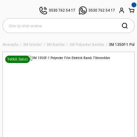
0530 762 54 17
0530 762 54 17
Anasayfa
3M ürünleri
3M Bantlar
3M Polyester Bantlar
3M 1350F-1 Poly
Yetkili Satıcı