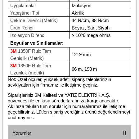
Uygulamalar
İzolasyon
Yapıştırıcı Tipi
Akrilik
Çekme Direnci (Metrik)
44 N/cm, 88 N/cm
Ürün Rengi
Beyaz, Sarı, Siyah
İzolasyon Direnci
> 10^6 mega ohms
Boyutlar ve Sınıflamalar:
3M
1350F Rulo Tam
1219 mm
Genişlik (Metrik)
3M
1350F Rulo
Tam
66 m, 198 m
Uzunluk (metrik)
Not: Özel ölçüler, yüksek adetli sipariş taleplerinizin
sevkiyatları için firmamız ile iletişime geçiniz.
Siparişleriniz 3M Kalitesi ve YATİZ ELEKTRİK A.Ş.
güvencesi ile en kısa sürede tarafınıza kargolanacaktır.
Aklınıza takılan tüm sorular için numaralarımız ile iletişime
geçebilirsiniz. Lütfen sipariş verdiğiniz ürünü değerlendirmeyi
unutmayınız.
Yorumlar