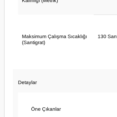
Kalınlığı (Metrik)
Maksimum Çalışma Sıcaklığı
130 Sant
(Santigrat)
Markalar
3M™
Detaylar
Öne Çıkanlar
Raf Ömrü
5 yıl