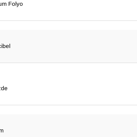
um Folyo
ibel
zde
mm