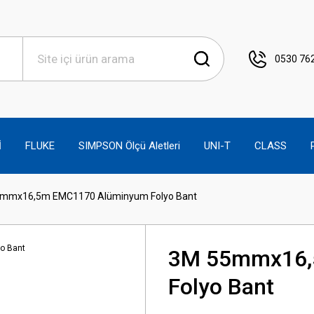
0530 762
İ
FLUKE
SIMPSON Ölçü Aletleri
UNI-T
CLASS
mmx16,5m EMC1170 Alüminyum Folyo Bant
3M 55mmx16,
Folyo Bant