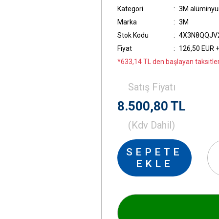
Kategori
3M alüminyu
Marka
3M
Stok Kodu
4X3N8QQJV
Fiyat
126,50 EUR 
*633,14 TL den başlayan taksitler
Satış Fiyatı
8.500,80 TL
(Kdv Dahil)
SEPETE
EKLE