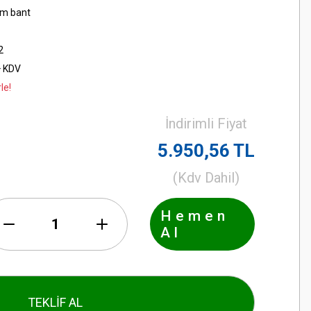
m bant
2
+ KDV
le!
İndirimli Fiyat
5.950,56 TL
(Kdv Dahil)
Hemen
Al
TEKLİF AL