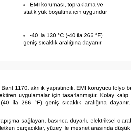
EMI koruması, topraklama ve
statik yük boşaltma için uygundur
-40 ila 130 °C (-40 ila 266 °F)
m
geniş sıcaklık aralığına dayanır
1170, akrilik yapıştırıcılı, EMI koruyucu folyo banttı
tiren uygulamalar için tasarlanmıştır. Kolay kalıp k
C (40 ila 266 °F) geniş sıcaklık aralığına dayanı
şma sağlayan, basınca duyarlı, elektriksel olarak il
i iletken parçacıklar, yüzey ile mesnet arasında düşü