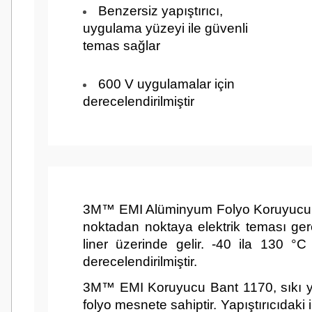
Benzersiz yapıştırıcı,
uygulama yüzeyi ile güvenli
temas sağlar
600 V uygulamalar için
Sırt (Taşıyıcı) Kalınlığı (Metrik)
0,08 m
derecelendirilmiştir
Tam Genişlik (Metrik)
584 mm
3M™ EMI Alüminyum Folyo Koruyucu Bant 
noktadan noktaya elektrik teması gerek
liner üzerinde gelir. -40 ila 130 °
derecelendirilmiştir.
Tam Uzunluk (metrik)
16,5 m
3M™ EMI Koruyucu Bant 1170, sıkı yapı
folyo mesnete sahiptir. Yapıştırıcıdak