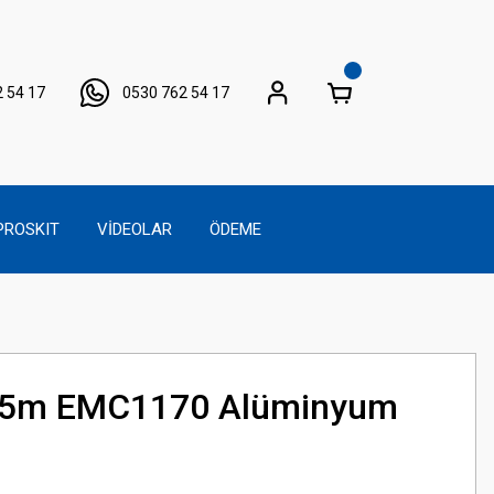
 54 17
0530 762 54 17
PROSKIT
VİDEOLAR
ÖDEME
5m EMC1170 Alüminyum