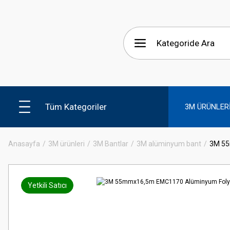
Tüm Kategoriler
3M ÜRÜNLER
Anasayfa
3M ürünleri
3M Bantlar
3M alüminyum bant
3M 55
Yetkili Satıcı