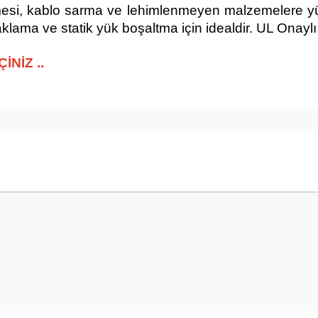
rilmesi, kablo sarma ve lehimlenmeyen malzemelere 
raklama ve statik yük boşaltma için idealdir. UL On
İNİZ ..
krilik
 yetersiz gördüğünüz noktaları öneri formunu kullanarak tarafımıza iletebilirsini
Bu ürüne ilk yorumu siz yapın!
Yorum Yaz